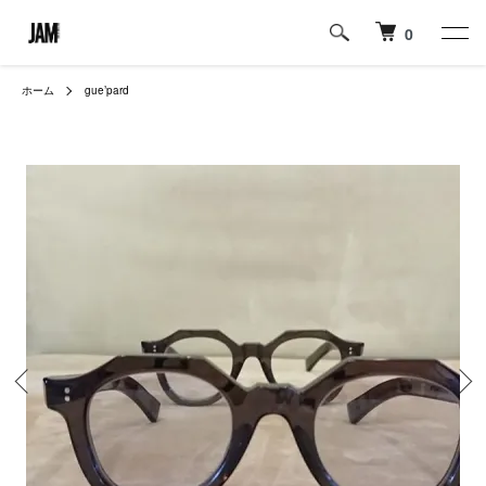
0
ホーム
gue’pard