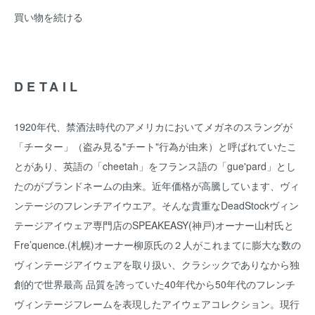
買い物を続ける
DETAIL
1920年代、禁酒法時代のアメリカにおいてメガネのスラングが
「チーター」（盗み見る"チート"行為が由来）と呼ばれていたこ
とがあり、英語の「cheetah」をフランス語の「gue'pard」とし
たのがブランドネームの由来。近年価格が高騰しています、ヴィ
ンテージのフレンチアイウエア。そんな貴重なDeadStockヴィン
テージアイウェア専門店のSPEAKEASY(神戸)オーナー山村氏と
Fre’quence.(札幌)オーナー柳原氏の２人がこれまてに膨大な数の
ヴィンテージアイウェアを取り扱い、クラシックでありなから独
創的で世界最高 品質を誇っていた40年代から50年代のフレンチ
ヴィンテージフレームを表現したアイウェアコレクション。現行