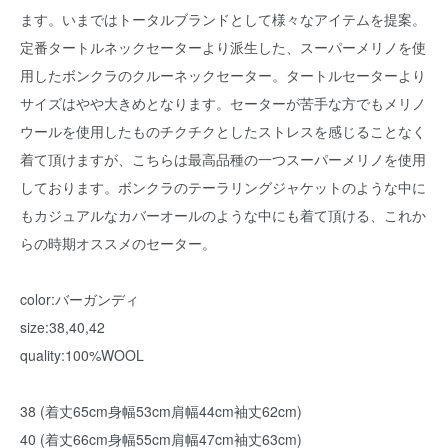
ます。いまではトータルブランドとして様々なアイテムを提案。
定番タートルネックセーターより派生した、スーパーメリノを使
用したボンクラのクルーネックセーター。タートルセーターより
サイズはやや大きめとなります。セーターが苦手な方でもメリノ
ウールを使用したものチクチクとしたストレスを感じることなく
着て頂けますが、こちらは最高品種の一つスーパーメリノを使用
しております。ボンクラのテーラリングジャケットのような中に
もカジュアルなカバーオールのような中にも着て頂ける、これか
らの時期オススメのセーター。
color:バーガンディ
size:38,40,42
quality:100%WOOL
38 (着丈65cm身幅53cm肩幅44cm袖丈62cm)
40 (着丈66cm身幅55cm肩幅47cm袖丈63cm)