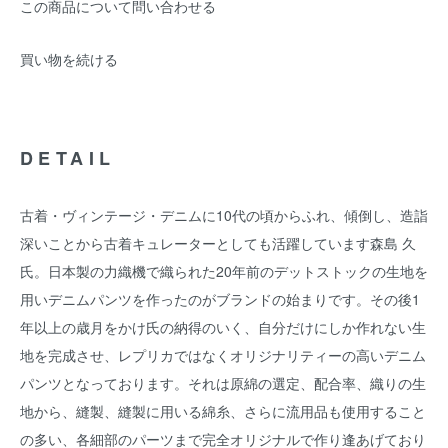
この商品について問い合わせる
買い物を続ける
DETAIL
古着・ヴィンテージ・デニムに10代の頃からふれ、傾倒し、造詣
深いことから古着キュレーターとしても活躍しています森島 久
氏。日本製の力織機で織られた20年前のデットストックの生地を
用いデニムパンツを作ったのがブランドの始まりです。その後1
年以上の歳月をかけ氏の納得のいく、自分だけにしか作れない生
地を完成させ、レプリカではなくオリジナリティーの高いデニム
パンツとなっております。それは原綿の選定、配合率、織りの生
地から、縫製、縫製に用いる綿糸、さらに流用品も使用すること
の多い、各細部のパーツまで完全オリジナルで作り逢あげており