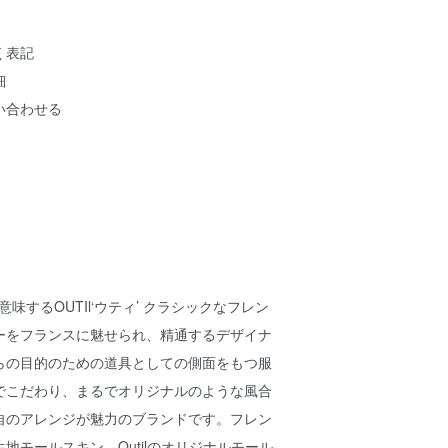
く表記
細
い合わせる
意味するOUTIl‘ウティ’ クラシックなフレン
ーをフランスに魅せられ、精通するデザイナ
らの目的のための道具としての側面をもつ服
でこだわり、まるでオリジナルのような風合
自のアレンジが魅力のブランドです。フレン
地モールスキン。Outilのオリジナルモール