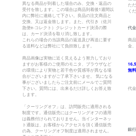
異なる商品が到着した場合のみ、交換・返品の
た
受付を致します。この場合は商品到着後1週間以
く
内に弊社に連絡して下さい。良品の注文商品と
交換、又は返金致します。また、代引き（佐川
急便e-コレクト）クレジットカード決済の際
代金
は、カード決済を取り消し致します。
これらの場合の当該商品の返送及び再送に要す
商
る送料などは弊社にて負担致します。
金
商品画像は実物に近く見えるよう努力しており
ますがお客様のご使用のモニタ、ブラウザなど
16
の環境により実物と若干色や質感等が異なる場
無
合がございますがご了承下さいませ。 気になる
事がございましたらご注文前にメールでご質問
下さい。質問には、出来るだけ詳しくお答え致
代
します。
￥
「クーリングオフ」は、訪問販売に適用される
制度です。通信販売にはクーリングオフの適用
￥
は義務付けられておりません。当インターネッ
ト通販は、お客様からアクセスを頂く通信販売
銀
の為、クーリングオフ制度は適用されません。