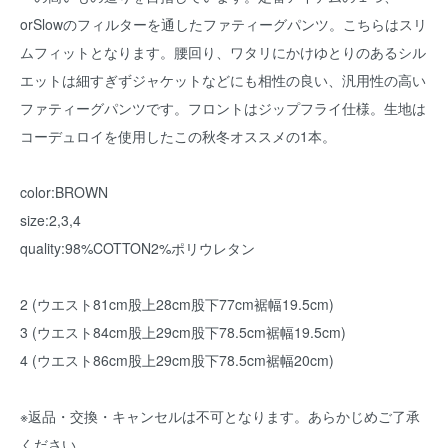
orSlowのフィルターを通したファティーグパンツ。こちらはスリ
ムフィットとなります。腰回り、ワタリにかけゆとりのあるシル
エットは細すぎずジャケットなどにも相性の良い、汎用性の高い
ファティーグパンツです。フロントはジップフライ仕様。生地は
コーデュロイを使用したこの秋冬オススメの1本。
color:BROWN
size:2,3,4
quality:98%COTTON2%ポリウレタン
2 (ウエスト81cm股上28cm股下77cm裾幅19.5cm)
3 (ウエスト84cm股上29cm股下78.5cm裾幅19.5cm)
4 (ウエスト86cm股上29cm股下78.5cm裾幅20cm)
※返品・交換・キャンセルは不可となります。あらかじめご了承
ください。