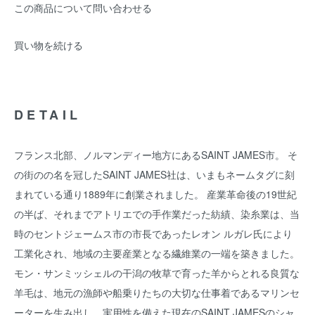
この商品について問い合わせる
買い物を続ける
DETAIL
フランス北部、ノルマンディー地方にあるSAINT JAMES市。 そ
の街のの名を冠したSAINT JAMES社は、いまもネームタグに刻
まれている通り1889年に創業されました。 産業革命後の19世紀
の半ば、それまでアトリエでの手作業だった紡績、染糸業は、当
時のセントジェームス市の市長であったレオン ルガレ氏により
工業化され、地域の主要産業となる繊維業の一端を築きました。
モン・サンミッシェルの干潟の牧草で育った羊からとれる良質な
羊毛は、地元の漁師や船乗りたちの大切な仕事着であるマリンセ
ーターを生み出し、実用性を備えた現在のSAINT JAMESのシャ