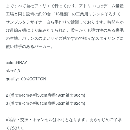
まですべて自社アトリエで行っており、アトリエにはデニム量産
工場と同じ設備の約20台（16種類）の工業用ミシンをそろえて
サンプルをデザイナー自ら手作りで縫製しております。時間をか
け吊編み機により編みたてられた、柔らかくも弾力性のある裏毛
の生地。バランスのよいサイズ感ですので様々なスタイリングに
使い勝手のあるパーカー。
color:GRAY
size:2,3
quality:100%COTTON
2 (着丈64cm身幅58cm肩幅49cm袖丈60cm)
3 (着丈67cm身幅61cm肩幅52cm袖丈62cm)
※返品・交換・キャンセルは不可となります。あらかじめご了承
ください。