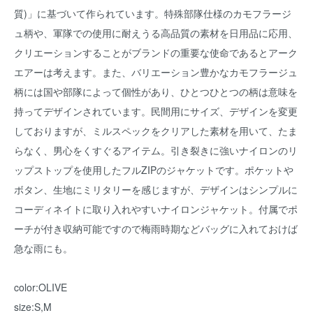
質)」に基づいて作られています。特殊部隊仕様のカモフラージ
ュ柄や、軍隊での使用に耐えうる高品質の素材を日用品に応用、
クリエーションすることがブランドの重要な使命であるとアーク
エアーは考えます。また、バリエーション豊かなカモフラージュ
柄には国や部隊によって個性があり、ひとつひとつの柄は意味を
持ってデザインされています。民間用にサイズ、デザインを変更
しておりますが、ミルスペックをクリアした素材を用いて、たま
らなく、男心をくすぐるアイテム。引き裂きに強いナイロンのリ
ップストップを使用したフルZIPのジャケットです。ポケットや
ボタン、生地にミリタリーを感じますが、デザインはシンプルに
コーディネイトに取り入れやすいナイロンジャケット。付属でポ
ーチが付き収納可能ですので梅雨時期などバッグに入れておけば
急な雨にも。
color:OLIVE
size:S,M