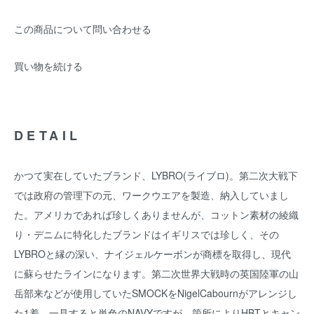
この商品について問い合わせる
買い物を続ける
DETAIL
かつて実在していたブランド、LYBRO(ライブロ)。第二次大戦下
では政府の管理下の元、ワークウエアを製造、納入していまし
た。アメリカであれば珍しくありませんが、コットン素材の綾織
り・デニムに特化したブランドはイギリスでは珍しく、その
LYBROと縁の深い、ナイジェルケーボンが商標を取得し、現代
に蘇らせたラインになります。第二次世界大戦時の英国陸軍の山
岳部来などが使用していたSMOCKをNigelCabournがアレンジし
た1着。一見すると単色のNAVYですが、箇所によりHBTとキャン