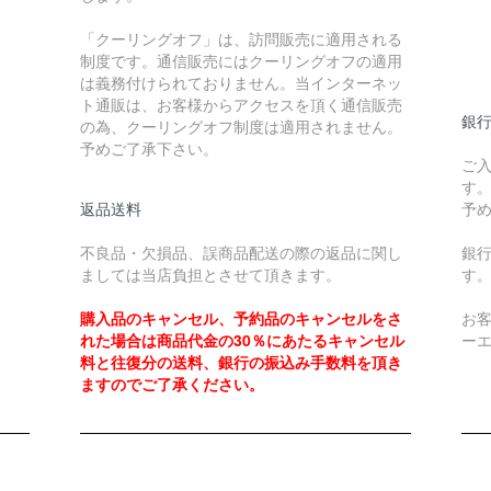
￥
「クーリングオフ」は、訪問販売に適用される
制度です。通信販売にはクーリングオフの適用
￥
は義務付けられておりません。当インターネッ
ト通販は、お客様からアクセスを頂く通信販売
銀
の為、クーリングオフ制度は適用されません。
予めご了承下さい。
ご
す
返品送料
予
不良品・欠損品、誤商品配送の際の返品に関し
銀
ましては当店負担とさせて頂きます。
す
購入品のキャンセル、予約品のキャンセルをさ
お
れた場合は商品代金の30％にあたるキャンセル
ー
料と往復分の送料、銀行の振込み手数料を頂き
ますのでご了承ください。