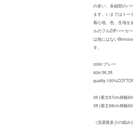
の多い、各細部のパ
ます。いまではトー
着心地、色、生地を
ルのフルZIPパーカ
は他にはないBonc
す。
color:グレー
size:36,38
quality:100%COTTO
36 (着丈67cm身幅6
38 (着丈68cm身幅6
（洗濯後多少の縮み