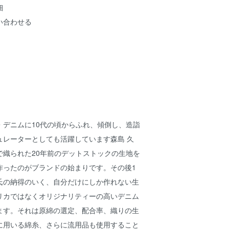
細
い合わせる
・デニムに10代の頃からふれ、傾倒し、造詣
ュレーターとしても活躍しています森島 久
で織られた20年前のデットストックの生地を
作ったのがブランドの始まりです。その後1
氏の納得のいく、自分だけにしか作れない生
リカではなくオリジナリティーの高いデニム
ます。それは原綿の選定、配合率、織りの生
に用いる綿糸、さらに流用品も使用すること