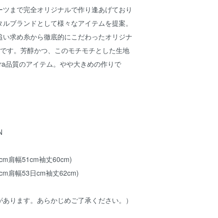
ーツまで完全オリジナルで作り逢あげており
タルブランドとして様々なアイテムを提案。
追い求め糸から徹底的にこだわったオリジナ
ーです。芳醇かつ、このモチモチとした生地
oura品質のアイテム。やや大きめの作りで
N
0cm肩幅51cm袖丈60cm)
2cm肩幅53日cm袖丈62cm)
があります。あらかじめご了承ください。）