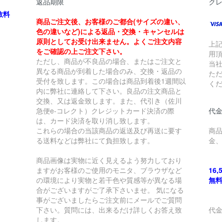
返品期限
ク
数料
商品ご注文後、お客様のご都合(サイズの違い、
色の違いなど)による返品・交換・キャンセルは
原則としてお受け出来ません。よくご注文内容
上
をご確認の上ご注文下さい。
用
ただし、商品が不良品の場合、またはご注文と
当
異なる商品が到着した場合のみ、交換・返品の
た
受付を致します。この場合は商品到着後1週間以
く
内に弊社に連絡して下さい。良品の注文商品と
交換、又は返金致します。また、代引き（佐川
急便e-コレクト）クレジットカード決済の際
代金
は、カード決済を取り消し致します。
これらの場合の当該商品の返送及び再送に要す
商
る送料などは弊社にて負担致します。
金
商品画像は実物に近く見えるよう努力しており
ますがお客様のご使用のモニタ、ブラウザなど
16
の環境により実物と若干色や質感等が異なる場
無
合がございますがご了承下さいませ。 気になる
事がございましたらご注文前にメールでご質問
下さい。質問には、出来るだけ詳しくお答え致
代
します。