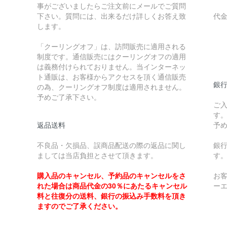
事がございましたらご注文前にメールでご質問
下さい。質問には、出来るだけ詳しくお答え致
代
します。
￥
「クーリングオフ」は、訪問販売に適用される
制度です。通信販売にはクーリングオフの適用
￥
は義務付けられておりません。当インターネッ
ト通販は、お客様からアクセスを頂く通信販売
銀
の為、クーリングオフ制度は適用されません。
予めご了承下さい。
ご
す
返品送料
予
不良品・欠損品、誤商品配送の際の返品に関し
銀
ましては当店負担とさせて頂きます。
す
購入品のキャンセル、予約品のキャンセルをさ
お
れた場合は商品代金の30％にあたるキャンセル
ー
料と往復分の送料、銀行の振込み手数料を頂き
ますのでご了承ください。