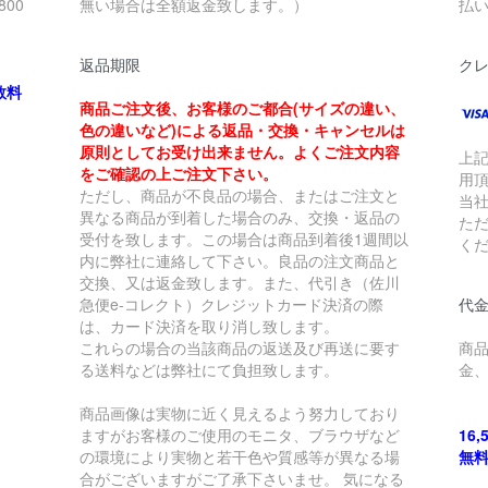
00
無い場合は全額返金致します。）
払
返品期限
ク
数料
商品ご注文後、お客様のご都合(サイズの違い、
色の違いなど)による返品・交換・キャンセルは
原則としてお受け出来ません。よくご注文内容
上
をご確認の上ご注文下さい。
用
ただし、商品が不良品の場合、またはご注文と
当
異なる商品が到着した場合のみ、交換・返品の
た
受付を致します。この場合は商品到着後1週間以
く
内に弊社に連絡して下さい。良品の注文商品と
交換、又は返金致します。また、代引き（佐川
急便e-コレクト）クレジットカード決済の際
代金
は、カード決済を取り消し致します。
これらの場合の当該商品の返送及び再送に要す
商
る送料などは弊社にて負担致します。
金
商品画像は実物に近く見えるよう努力しており
ますがお客様のご使用のモニタ、ブラウザなど
16
の環境により実物と若干色や質感等が異なる場
無
合がございますがご了承下さいませ。 気になる