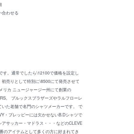
細
い合わせる
です。通常でしたら\12100で価格を設定し
初売りとして特別に\8500にて発売させて
アメリカ ニュージャージー州にて創業の
MAKERS。 ブルックスブラザーズやラルフローレ
ていた老舗で名門のシャツメーカーです。 で
VY・プレッピーには欠かせないB.Dシャツで
アサッカー・マドラス・・・などのCLEVE
Sは定番のアイテムとして多くの方に好まれてき