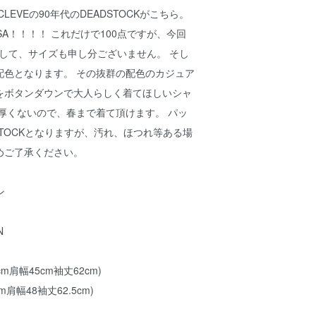
LEVEの90年代のDEADSTOCKがこちら。
 USA！！！！ これだけで100点ですが、今回
して、サイズも申し分ございません。 そし
配色となります。 その抜群の配色のカジュア
をボタンダウンで大人らしく着てほしいシャ
厚くないので、春まで着て頂けます。 パッ
STOCKとなりますが、汚れ、ほつれ等ある場
めご了承ください。
ン
N
cm肩幅45cm袖丈62cm)
m肩幅48袖丈62.5cm)