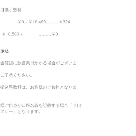
金引換手数料
0～￥16,499………￥324
16,500～ ………￥0
行振込
入金確認に数営業日かかる場合がございま
。
めご了承ください。
行振込手数料は、お客様のご負担となりま
。
客様ご自身が口座名義を記載する場合「ド)オ
エヌケー」となります。