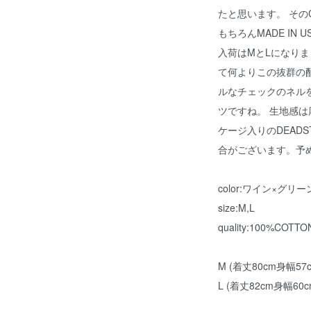
たと思います。 そのC
もちろんMADE IN
入荷はMとLになりま
て何よりこの抜群の
ルなチェックのネル
ツですね。 生地感は
ケージ入りのDEAD
合がございます。予
color:ワイン×グリー
size:M,L
quality:100%COTTO
M (着丈80cm身幅57
L (着丈82cm身幅60c