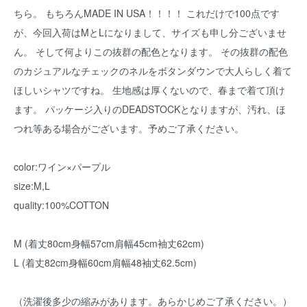
ちら。 もちろんMADE IN USA！！！！ これだけで100点です
が、今回入荷はMとLになりまして、サイズも申し分ございませ
ん。 そして何よりこの抜群の配色となります。 その抜群の配色
のカジュアルなチェックのネルをボタンダウンで大人らしく着て
ほしいシャツですね。 生地感は厚くないので、春まで着て頂け
ます。 パッケージ入りのDEADSTOCKとなりますが、汚れ、ほ
つれ等ある場合がございます。予めご了承ください。
color:ワイン×パープル
size:M,L
quality:100%COTTON
M (着丈80cm身幅57cm肩幅45cm袖丈62cm)
L (着丈82cm身幅60cm肩幅48袖丈62.5cm)
（洗濯後多少の縮みがあります。あらかじめご了承ください。）