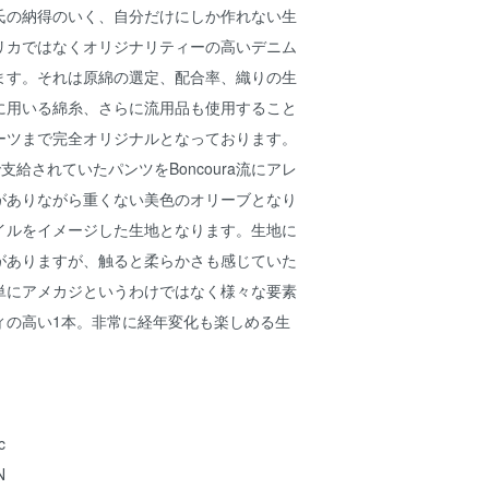
氏の納得のいく、自分だけにしか作れない生
リカではなくオリジナリティーの高いデニム
ます。それは原綿の選定、配合率、織りの生
に用いる綿糸、さらに流用品も使用すること
ーツまで完全オリジナルとなっております。
Yで支給されていたパンツをBoncoura流にアレ
がありながら重くない美色のオリーブとなり
イルをイメージした生地となります。生地に
がありますが、触ると柔らかさも感じていた
単にアメカジというわけではなく様々な要素
ィの高い1本。非常に経年変化も楽しめる生
c
N