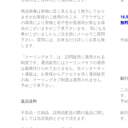
商品画像は実物に近く見えるよう努力しており
ますがお客様のご使用のモニタ、ブラウザなど
16
の環境により実物と若干色や質感等が異なる場
無
合がございますがご了承下さいませ。 気になる
事がございましたらご注文前にメールでご質問
下さい。質問には、出来るだけ詳しくお答え致
代
します。
￥
「クーリングオフ」は、訪問販売に適用される
制度です。通信販売にはクーリングオフの適用
￥
は義務付けられておりません。当インターネッ
ト通販は、お客様からアクセスを頂く通信販売
銀
の為、クーリングオフ制度は適用されません。
予めご了承下さい。
ご
す
返品送料
予
不良品・欠損品、誤商品配送の際の返品に関し
銀
ましては当店負担とさせて頂きます。
す