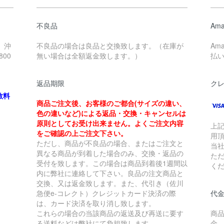
不良品
Ama
、沖
不良品の場合は良品と交換致します。（在庫が
Am
00
無い場合は全額返金致します。）
払
返品期限
ク
数料
商品ご注文後、お客様のご都合(サイズの違い、
色の違いなど)による返品・交換・キャンセルは
原則としてお受け出来ません。よくご注文内容
上
をご確認の上ご注文下さい。
用
ただし、商品が不良品の場合、またはご注文と
当
異なる商品が到着した場合のみ、交換・返品の
た
受付を致します。この場合は商品到着後1週間以
く
内に弊社に連絡して下さい。良品の注文商品と
交換、又は返金致します。また、代引き（佐川
急便e-コレクト）クレジットカード決済の際
代金
は、カード決済を取り消し致します。
これらの場合の当該商品の返送及び再送に要す
商
る送料などは弊社にて負担致します。
金