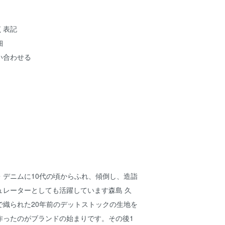
く表記
細
い合わせる
・デニムに10代の頃からふれ、傾倒し、造詣
ュレーターとしても活躍しています森島 久
で織られた20年前のデットストックの生地を
作ったのがブランドの始まりです。その後1