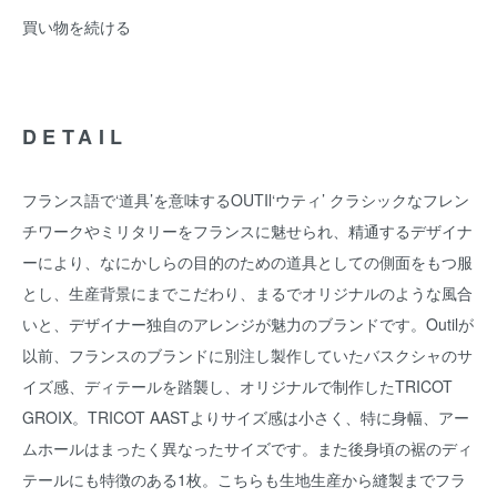
買い物を続ける
DETAIL
フランス語で‘道具’を意味するOUTIl‘ウティ’ クラシックなフレン
チワークやミリタリーをフランスに魅せられ、精通するデザイナ
ーにより、なにかしらの目的のための道具としての側面をもつ服
とし、生産背景にまでこだわり、まるでオリジナルのような風合
いと、デザイナー独自のアレンジが魅力のブランドです。Outilが
以前、フランスのブランドに別注し製作していたバスクシャのサ
イズ感、ディテールを踏襲し、オリジナルで制作したTRICOT
GROIX。TRICOT AASTよりサイズ感は小さく、特に身幅、アー
ムホールはまったく異なったサイズです。また後身頃の裾のディ
テールにも特徴のある1枚。こちらも生地生産から縫製までフラ