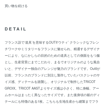
買い物を続ける
DETAIL
フランス語で‘道具’を意味するOUTIl‘ウティ’ クラシックなフレン
チワークやミリタリーをフランスに魅せられ、精通するデザイナ
ーにより、なにかしらの目的のための道具としての側面をもつ服
とし、生産背景にまでこだわり、まるでオリジナルのような風合
いと、デザイナー独自のアレンジが魅力のブランドです。Outilが
以前、フランスのブランドに別注し製作していたバスクシャのサ
イズ感、ディテールを踏襲し、オリジナルで制作したTRICOT
GROIX。TRICOT AASTよりサイズ感は小さく、特に身幅、アー
ムホールはまったく異なったサイズです。また後身頃の裾のディ
テールにも特徴のある1枚。こちらも生地生産から縫製までフラ