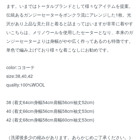
ます。いまではトータルブランドとして様々なアイテムを提案。
伝統あるガンジーセーターをボンクラ流にアレンジした1枚。光
沢があり上品な見た目と着ると詰まってはいますが非常に着やす
いこちらは、メリノウールを使用したセーターとなり、本来のガ
ンジーセーターよりは身幅がやや広く作ってあるのも特徴です。
単色で編み上げており様々な着こなしにお勧めです。
color:コヨーテ
size:38,40,42
quality:100%WOOL
38 (着丈64cm身幅54cm肩幅56cm袖丈52cm)
40 (着丈66cm身幅56cm肩幅58cm袖丈53cm)
42 (着丈68cm身幅58cm肩幅60cm袖丈53cm)
（洗濯後多少の縮みがあります。あらかじめご了承ください。）