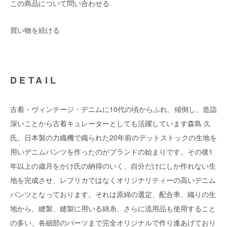
この商品について問い合わせる
買い物を続ける
DETAIL
古着・ヴィンテージ・デニムに10代の頃からふれ、傾倒し、造詣
深いことから古着キュレーターとしても活躍しています森島 久
氏。日本製の力織機で織られた20年前のデットストックの生地を
用いデニムパンツを作ったのがブランドの始まりです。その後1
年以上の歳月をかけ氏の納得のいく、自分だけにしか作れない生
地を完成させ、レプリカではなくオリジナリティーの高いデニム
パンツとなっております。それは原綿の選定、配合率、織りの生
地から、縫製、縫製に用いる綿糸、さらに流用品も使用すること
の多い、各細部のパーツまで完全オリジナルで作り逢あげており