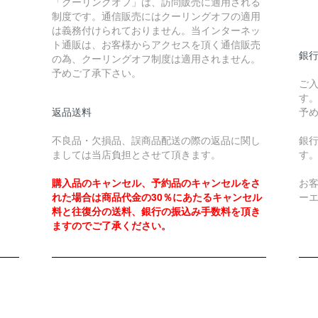
「クーリングオフ」は、訪問販売に適用される
制度です。通信販売にはクーリングオフの適用
￥
は義務付けられておりません。当インターネッ
ト通販は、お客様からアクセスを頂く通信販売
銀
の為、クーリングオフ制度は適用されません。
予めご了承下さい。
ご
す
返品送料
予
不良品・欠損品、誤商品配送の際の返品に関し
銀
ましては当店負担とさせて頂きます。
す
購入品のキャンセル、予約品のキャンセルをさ
お
れた場合は商品代金の30％にあたるキャンセル
ー
料と往復分の送料、銀行の振込み手数料を頂き
ますのでご了承ください。