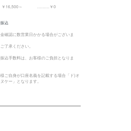
16,500～ ………￥0
行振込
入金確認に数営業日かかる場合がございま
。
めご了承ください。
行振込手数料は、お客様のご負担となりま
。
客様ご自身が口座名義を記載する場合「ド)オ
エヌケー」となります。