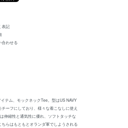
く表記
細
い合わせる
アイテム、モックネックTee。型はUS NAVY
モチーフにしており、様々な着こなしに使え
には伸縮性と通気性に優れ、ソフトタッチな
こちらはもともとオランダ軍でしようされる