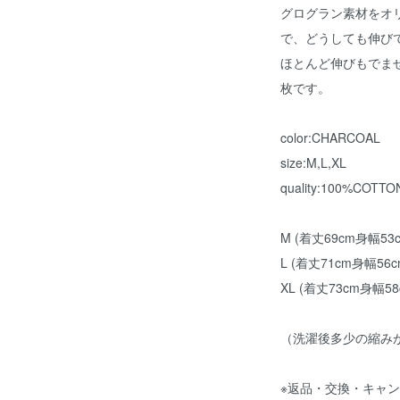
グログラン素材をオ
で、どうしても伸び
ほとんど伸びもでま
枚です。
color:CHARCOAL
size:M,L,XL
quality:100%COTTO
M (着丈69cm身幅53
L (着丈71cm身幅56
XL (着丈73cm身幅5
（洗濯後多少の縮み
※返品・交換・キャ