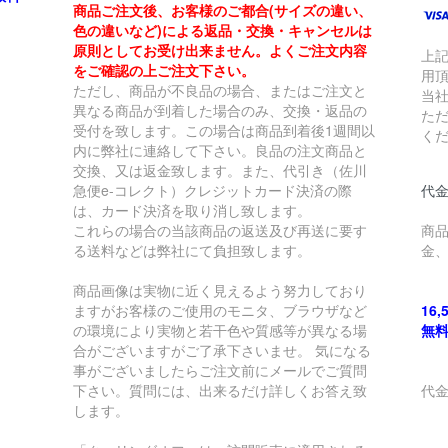
商品ご注文後、お客様のご都合(サイズの違い、
色の違いなど)による返品・交換・キャンセルは
原則としてお受け出来ません。よくご注文内容
上
をご確認の上ご注文下さい。
用
ただし、商品が不良品の場合、またはご注文と
当
異なる商品が到着した場合のみ、交換・返品の
た
受付を致します。この場合は商品到着後1週間以
く
内に弊社に連絡して下さい。良品の注文商品と
交換、又は返金致します。また、代引き（佐川
急便e-コレクト）クレジットカード決済の際
代金
は、カード決済を取り消し致します。
これらの場合の当該商品の返送及び再送に要す
商
る送料などは弊社にて負担致します。
金
商品画像は実物に近く見えるよう努力しており
ますがお客様のご使用のモニタ、ブラウザなど
16
の環境により実物と若干色や質感等が異なる場
無
合がございますがご了承下さいませ。 気になる
事がございましたらご注文前にメールでご質問
下さい。質問には、出来るだけ詳しくお答え致
代
します。
￥