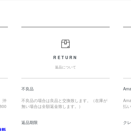
RETURN
返品について
不良品
Ama
、沖
不良品の場合は良品と交換致します。（在庫が
Am
00
無い場合は全額返金致します。）
払
返品期限
ク
数料