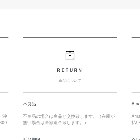
RETURN
返品について
不良品
Ama
、沖
不良品の場合は良品と交換致します。（在庫が
Am
00
無い場合は全額返金致します。）
払
返品期限
ク