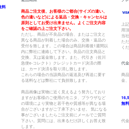
数料
商品ご注文後、お客様のご都合(サイズの違い、
色の違いなど)による返品・交換・キャンセルは
原則としてお受け出来ません。よくご注文内容
上
をご確認の上ご注文下さい。
用
ただし、商品が不良品の場合、またはご注文と
当
異なる商品が到着した場合のみ、交換・返品の
た
受付を致します。この場合は商品到着後1週間以
く
内に弊社に連絡して下さい。良品の注文商品と
交換、又は返金致します。また、代引き（佐川
急便e-コレクト）クレジットカード決済の際
代金
は、カード決済を取り消し致します。
これらの場合の当該商品の返送及び再送に要す
商
る送料などは弊社にて負担致します。
金
商品画像は実物に近く見えるよう努力しており
ますがお客様のご使用のモニタ、ブラウザなど
16
の環境により実物と若干色や質感等が異なる場
無
合がございますがご了承下さいませ。 気になる
事がございましたらご注文前にメールでご質問
下さい。質問には、出来るだけ詳しくお答え致
代
します。