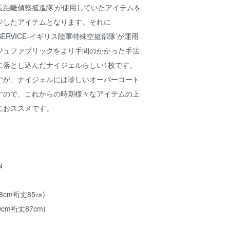
長距離偵察挺進隊’が使用していたアイテムを
ジしたアイテムとなります。それに
 AIR SERVICE-イギリス陸軍特殊空挺部隊’が運用
ジュファブリックをより手間のかかった手法
に落とし込んだナイジェルらしい1枚です。
すが、ナイジェルには珍しいオーバーコート
すので、これからの時期様々なアイテムの上
におススメです。
N
58cm裄丈85㎝)
0cm裄丈87cm)