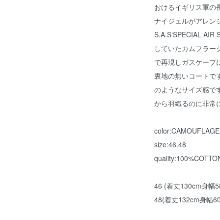
おけるイギリス軍の
ナイジェルがアレン
S.A.S‘SPECIAL
していたカムフラー
で再現しガスケープ
裏地の無いコートで
のようなサイズ感で
から羽織るのに非常
color:CAMOUFLAGE
size:46.48
quality:100%COTTO
46 (着丈130cm身幅
48(着丈132cm身幅6