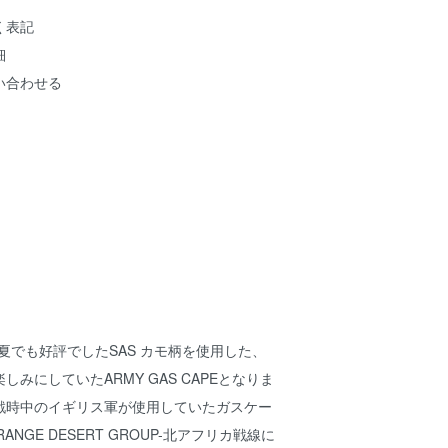
く表記
細
い合わせる
の20春夏でも好評でしたSAS カモ柄を使用した、
みにしていたARMY GAS CAPEとなりま
の戦時中のイギリス軍が使用していたガスケー
G RANGE DESERT GROUP-北アフリカ戦線に