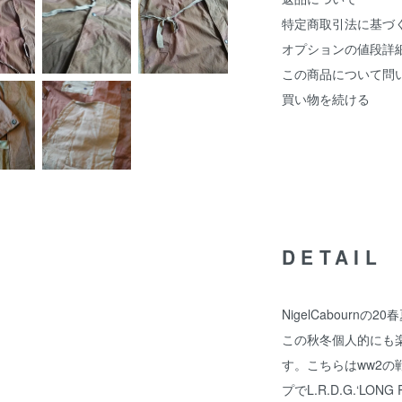
特定商取引法に基づ
オプションの値段詳
この商品について問
買い物を続ける
DETAIL
NigelCabourn
この秋冬個人的にも楽し
す。こちらはww2
プでL.R.D.G.‘LON