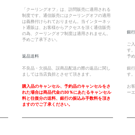
￥
「クーリングオフ」は、訪問販売に適用される
制度です。通信販売にはクーリングオフの適用
￥
は義務付けられておりません。当インターネッ
ト通販は、お客様からアクセスを頂く通信販売
銀
の為、クーリングオフ制度は適用されません。
予めご了承下さい。
ご
す
返品送料
予
不良品・欠損品、誤商品配送の際の返品に関し
銀
ましては当店負担とさせて頂きます。
す
購入品のキャンセル、予約品のキャンセルをさ
お
れた場合は商品代金の30％にあたるキャンセル
ー
料と往復分の送料、銀行の振込み手数料を頂き
ますのでご了承ください。