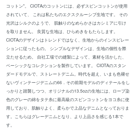
コットン*。 CIOTAのコットンには、必ずスビンコットンが使用
されていて、 これは私たちのエクスクルーシブ生地です。 その
光沢はシルクのようで、 肌触りのなめらかさはカシミアに引け
を取りません。 良質な生地は、ひらめきをもたらします。
CIOTAのデザインはトレンドではなく、生地からのインスピレー
ションに従ったもの。 シンプルなデザインは、生地の個性を際
立たせるため。 自社工場での縫製によって、素材を活かした、
ベーシックなコレクションを製作しています。 CIOTAのスタン
ダードモデルで、ストレートデニム。時代を超え、いまも色褪せ
ないヴィンテージデニムの66．その前期モデルのディテールをし
っかりと踏襲しつつ、オリジナルの13.5ozの生地には、ロープ染
色のグレーの綿をタテ糸に最高級のスビンコットンをヨコ糸に使
用しており、肌触りよく、柔らかで上品なデニムとなっておりま
す。こちらはグレーデニムとなり、より上品さを感じる1本で
す。