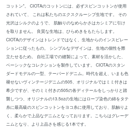
コットン*。 CIOTAのコットンには、必ずスビンコットンが使用
されていて、 これは私たちのエクスクルーシブ生地です。 その
光沢はシルクのようで、 肌触りのなめらかさはカシミアに引け
を取りません。 良質な生地は、ひらめきをもたらします。
CIOTAのデザインはトレンドではなく、生地からのインスピレー
ションに従ったもの。 シンプルなデザインは、生地の個性を際
立たせるため。 自社工場での縫製によって、素材を活かした、
ベーシックなコレクションを製作しています。 CIOTAのスタン
ダードモデルの一型、テーパードデニム。時代を超え、いまも色
褪せないヴィンテージデニムの505、オリジナルではミミ付きは
希少ですが、そのミミ付きの505の各ディテールをしっかりと踏
襲しつつ、オリジナルの13.5ozの生地にはロープ染色の綿をタテ
糸に最高級のスビンコットンをヨコ糸に使用しており、肌触りよ
く、柔らかで上品なデニムとなっております。こちらはグレーデ
ニムとなり、より上品さを感じる1本です。