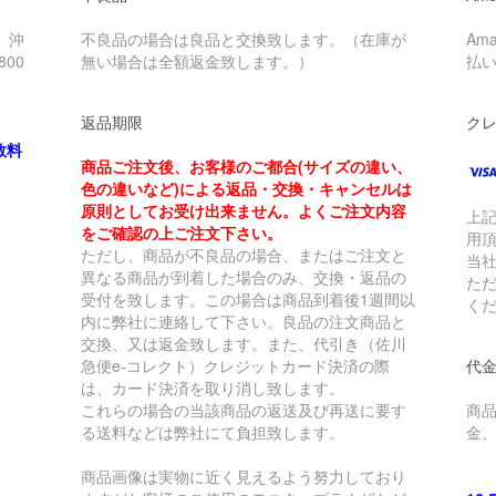
、沖
不良品の場合は良品と交換致します。（在庫が
Am
00
無い場合は全額返金致します。）
払
返品期限
ク
数料
商品ご注文後、お客様のご都合(サイズの違い、
色の違いなど)による返品・交換・キャンセルは
原則としてお受け出来ません。よくご注文内容
上
をご確認の上ご注文下さい。
用
ただし、商品が不良品の場合、またはご注文と
当
異なる商品が到着した場合のみ、交換・返品の
た
受付を致します。この場合は商品到着後1週間以
く
内に弊社に連絡して下さい。良品の注文商品と
交換、又は返金致します。また、代引き（佐川
急便e-コレクト）クレジットカード決済の際
代金
は、カード決済を取り消し致します。
これらの場合の当該商品の返送及び再送に要す
商
る送料などは弊社にて負担致します。
金
商品画像は実物に近く見えるよう努力しており