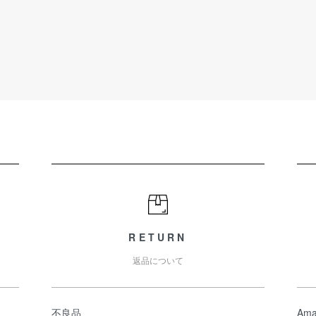
RETURN
返品について
不良品
Ama