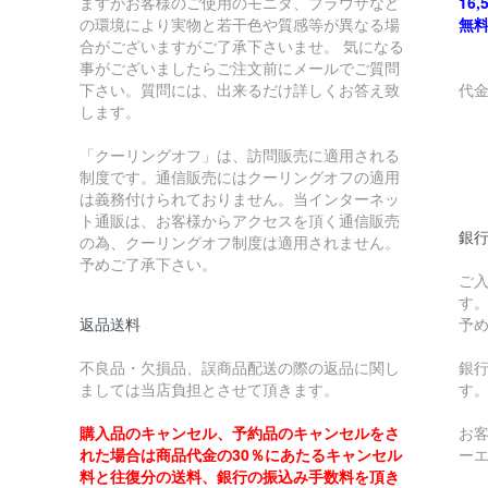
ますがお客様のご使用のモニタ、ブラウザなど
16
の環境により実物と若干色や質感等が異なる場
無
合がございますがご了承下さいませ。 気になる
事がございましたらご注文前にメールでご質問
下さい。質問には、出来るだけ詳しくお答え致
代
します。
￥
「クーリングオフ」は、訪問販売に適用される
制度です。通信販売にはクーリングオフの適用
￥
は義務付けられておりません。当インターネッ
ト通販は、お客様からアクセスを頂く通信販売
銀
の為、クーリングオフ制度は適用されません。
予めご了承下さい。
ご
す
返品送料
予
不良品・欠損品、誤商品配送の際の返品に関し
銀
ましては当店負担とさせて頂きます。
す
購入品のキャンセル、予約品のキャンセルをさ
お
れた場合は商品代金の30％にあたるキャンセル
ー
料と往復分の送料、銀行の振込み手数料を頂き