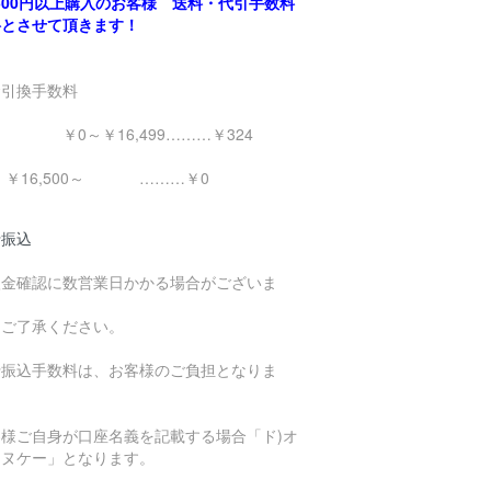
,500円以上購入のお客様 送料・代引手数料
料とさせて頂きます！
金引換手数料
0～￥16,499………￥324
16,500～ ………￥0
行振込
入金確認に数営業日かかる場合がございま
。
めご了承ください。
行振込手数料は、お客様のご負担となりま
。
客様ご自身が口座名義を記載する場合「ド)オ
エヌケー」となります。