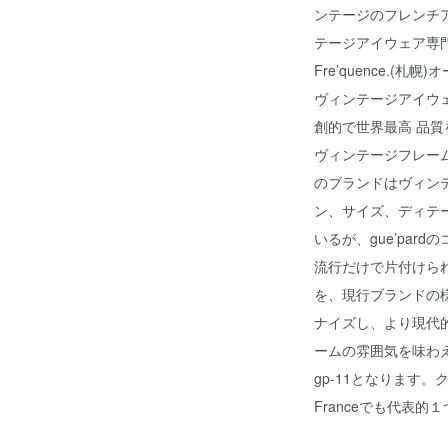
ンテージのフレンチア
テージアイウェア専門店
Fre’quence.
ヴィンテージアイウ
創的で世界最高 品質
ヴィンテージフレー
のブランドはヴィン
ン、サイズ、ディテ
いるが、gue’pa
流行だけで片付けら
を、現行ブランドの
ナイズし、より現代
ームの雰囲気を味わえ
gp-11となります。
Franceでも代表的