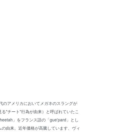
時代のアメリカにおいてメガネのスラングが
る"チート"行為が由来）と呼ばれていたこ
etah」をフランス語の「gue'pard」とし
ムの由来。近年価格が高騰しています、ヴィ