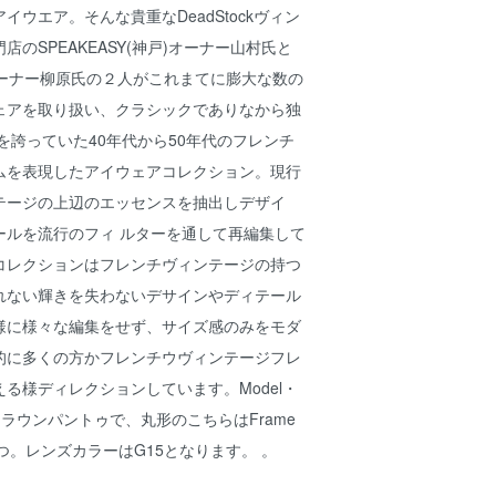
イウエア。そんな貴重なDeadStockヴィン
のSPEAKEASY(神戸)オーナー山村氏と
(札幌)オーナー柳原氏の２人がこれまてに膨大な数の
ェアを取り扱い、クラシックでありなから独
を誇っていた40年代から50年代のフレンチ
ムを表現したアイウェアコレクション。現行
テージの上辺のエッセンスを抽出しデザイ
ールを流行のフィ ルターを通して再編集して
rdのコレクションはフレンチヴィンテージの持つ
れない輝きを失わないデサインやディテール
様に様々な編集をせず、サイズ感のみをモダ
的に多くの方かフレンチウヴィンテージフレ
る様ディレクションしています。Model・
クラウンパントゥで、丸形のこちらはFrame
１つ。レンズカラーはG15となります。 。