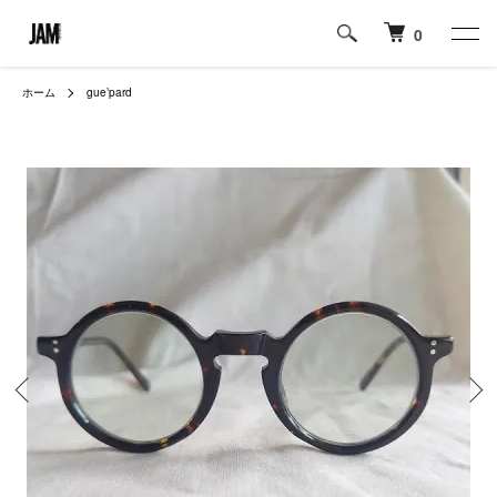
0
ホーム
gue’pard