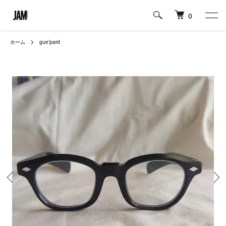
0
ホーム
gue’pard