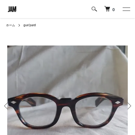
0
ホーム
gue’pard