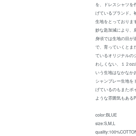
を、ドレスシャツを
げているブランド。
生地をとっておりま
妙な匙加減により、
身頃では生地の目が
で、育っていくとま
ているオリジナルの
わしくない、１２oz
いう生地はなかなかお
シャンブレー生地を
げているのもまたポ
ような雰囲気もあるPAR
color:BLUE
size:S,M,L
quality:100%COTTO