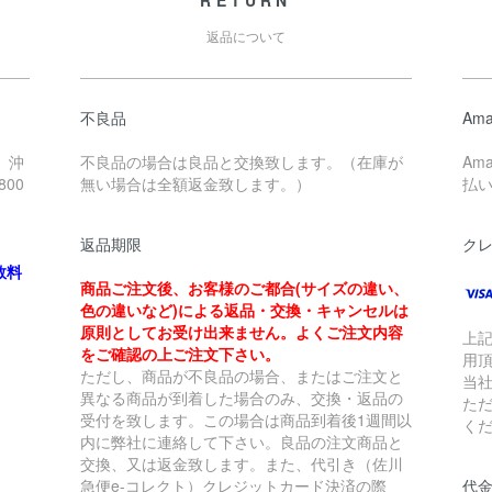
RETURN
返品について
不良品
Ama
、沖
不良品の場合は良品と交換致します。（在庫が
Am
00
無い場合は全額返金致します。）
払
返品期限
ク
数料
商品ご注文後、お客様のご都合(サイズの違い、
色の違いなど)による返品・交換・キャンセルは
原則としてお受け出来ません。よくご注文内容
上
をご確認の上ご注文下さい。
用
ただし、商品が不良品の場合、またはご注文と
当
異なる商品が到着した場合のみ、交換・返品の
た
受付を致します。この場合は商品到着後1週間以
く
内に弊社に連絡して下さい。良品の注文商品と
交換、又は返金致します。また、代引き（佐川
急便e-コレクト）クレジットカード決済の際
代金