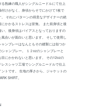
作る熟練の職人がシングルニードルにて仕上
袖付けがなく、身頃からそでにかけて1枚で
す。 それにパターンの得意なデザイナーの絶
肩にかかるストレスは皆無。 また前身頃と後
違い、後身頃はバイアスとなっておりますの
た風合いが面白いと思います。 そして使用し
シャンブレーはなんともその縫製には似つか
のシャンブレー。 １２ozのシャンブレーと
目にかかれないと思います。 その12ozの
ドレスシャツ工場でシングルニードルで仕上
イントです。 生地の厚さから、ジャケットの
K SHIRT。
N