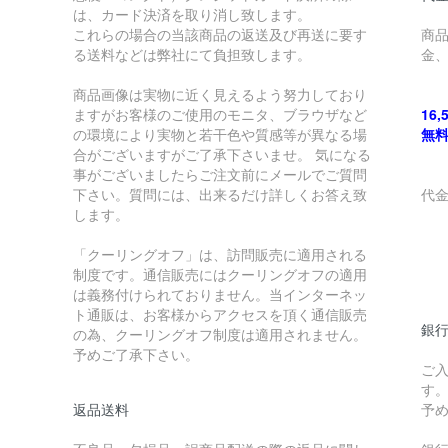
は、カード決済を取り消し致します。
これらの場合の当該商品の返送及び再送に要す
商
る送料などは弊社にて負担致します。
金
商品画像は実物に近く見えるよう努力しており
ますがお客様のご使用のモニタ、ブラウザなど
16
の環境により実物と若干色や質感等が異なる場
無
合がございますがご了承下さいませ。 気になる
事がございましたらご注文前にメールでご質問
下さい。質問には、出来るだけ詳しくお答え致
代
します。
￥
「クーリングオフ」は、訪問販売に適用される
制度です。通信販売にはクーリングオフの適用
￥
は義務付けられておりません。当インターネッ
ト通販は、お客様からアクセスを頂く通信販売
銀
の為、クーリングオフ制度は適用されません。
予めご了承下さい。
ご
す
返品送料
予