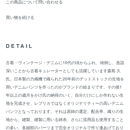
この商品について問い合わせる
買い物を続ける
DETAIL
古着・ヴィンテージ・デニムに10代の頃からふれ、傾倒し、造詣
深いことから古着キュレーターとしても活躍しています森島 久
氏。日本製の力織機で織られた20年前のデットストックの生地を
用いデニムパンツを作ったのがブランドの始まりです。その後1
年以上の歳月をかけ氏の納得のいく、自分だけにしか作れない生
地を完成させ、レプリカではなくオリジナリティーの高いデニム
パンツとなっております。それは原綿の選定、配合率、織りの生
地から、縫製、縫製に用いる綿糸、さらに流用品も使用すること
の多い、各細部のパーツまで完全オリジナルで作り逢あげており