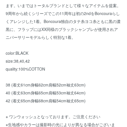
ます。いまではトータルブランドとして様々なアイテムを提案。
9周年から続くシリーズでこの11周年は初の2ndをBoncouraらし
くアレンジした1着。Boncoura独自のタテ糸ヨコ糸ともに黒の濃
黒に、フラップにはXX同様のブラックシャンブレが使用されア
ニバーサリーモデルらしく特別な1着。
color:BLACK
size:38,40,42
quality:100%COTTON
38 (着丈61cm身幅62cm肩幅52cm袖丈63cm)
40 (着丈63cm身幅65cm肩幅53cm袖丈64cm)
42 (着丈65cm身幅68cm肩幅54cm袖丈65cm)
※ ワンウォッシュとなっております。ご注意ください
※生地感やカラーは撮影時の光によりが異なる場合がございま