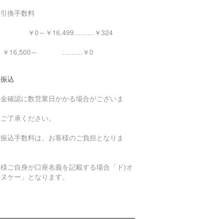
金引換手数料
0～￥16,499………￥324
16,500～ ………￥0
行振込
入金確認に数営業日かかる場合がございま
。
めご了承ください。
行振込手数料は、お客様のご負担となりま
。
客様ご自身が口座名義を記載する場合「ド)オ
エヌケー」となります。