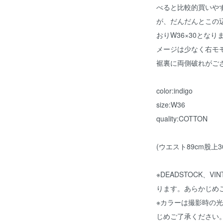
べると比較的買いや
が、だんだんとこの
おりW36×30とな
メージは少なく右モ
裾裏に両側破れがご
color:indigo
size:W36
quality:COTTON
(ウエスト89cm股上30
※DEADSTOCK、
ります。あらかじめ
※カラーは撮影時の
じめご了承ください