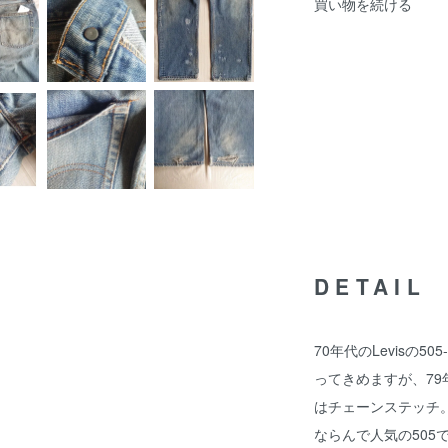
買い物を続ける
DETAIL
70年代のLevisの5
ってきめますが、79
はチェーンステッチ。T
ならんで人気の505