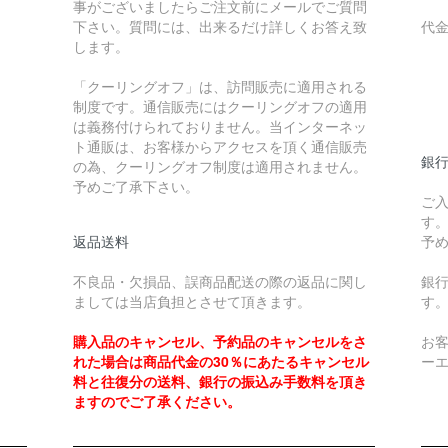
事がございましたらご注文前にメールでご質問
下さい。質問には、出来るだけ詳しくお答え致
代
します。
￥
「クーリングオフ」は、訪問販売に適用される
制度です。通信販売にはクーリングオフの適用
￥
は義務付けられておりません。当インターネッ
ト通販は、お客様からアクセスを頂く通信販売
銀
の為、クーリングオフ制度は適用されません。
予めご了承下さい。
ご
す
返品送料
予
不良品・欠損品、誤商品配送の際の返品に関し
銀
ましては当店負担とさせて頂きます。
す
購入品のキャンセル、予約品のキャンセルをさ
お
れた場合は商品代金の30％にあたるキャンセル
ー
料と往復分の送料、銀行の振込み手数料を頂き
ますのでご了承ください。