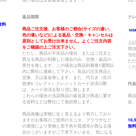
返品期限
ク
数料
商品ご注文後、お客様のご都合(サイズの違い、
色の違いなど)による返品・交換・キャンセルは
原則としてお受け出来ません。よくご注文内容
上
をご確認の上ご注文下さい。
用
ただし、商品が不良品の場合、またはご注文と
当
異なる商品が到着した場合のみ、交換・返品の
た
受付を致します。この場合は商品到着後1週間以
く
内に弊社に連絡して下さい。良品の注文商品と
交換、又は返金致します。また、代引き（佐川
急便e-コレクト）クレジットカード決済の際
代金
は、カード決済を取り消し致します。
これらの場合の当該商品の返送及び再送に要す
商
る送料などは弊社にて負担致します。
金
商品画像は実物に近く見えるよう努力しており
ますがお客様のご使用のモニタ、ブラウザなど
16
の環境により実物と若干色や質感等が異なる場
無
合がございますがご了承下さいませ。 気になる