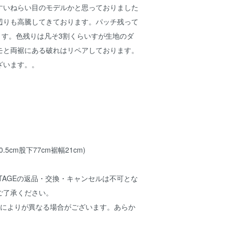
すいねらい目のモデルかと思っておりました
辺りも高騰してきております。パッチ残って
ります。色残りは凡そ3割くらいすが生地のダ
モと両裾にある破れはリペアしております。
ざいます。。
.5cm股下77cm裾幅21cm)
VINTAGEの返品・交換・キャンセルは不可とな
ご了承ください。
光によりが異なる場合がございます。あらか
。