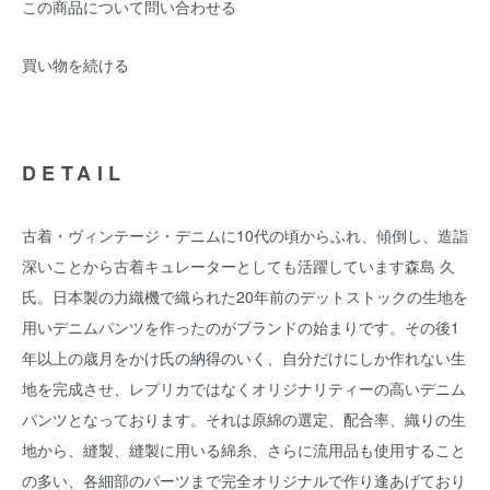
この商品について問い合わせる
買い物を続ける
DETAIL
古着・ヴィンテージ・デニムに10代の頃からふれ、傾倒し、造詣
深いことから古着キュレーターとしても活躍しています森島 久
氏。日本製の力織機で織られた20年前のデットストックの生地を
用いデニムパンツを作ったのがブランドの始まりです。その後1
年以上の歳月をかけ氏の納得のいく、自分だけにしか作れない生
地を完成させ、レプリカではなくオリジナリティーの高いデニム
パンツとなっております。それは原綿の選定、配合率、織りの生
地から、縫製、縫製に用いる綿糸、さらに流用品も使用すること
の多い、各細部のパーツまで完全オリジナルで作り逢あげており