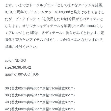
ます。いまではトータルブランドとして様々なアイテムを提案。
9,10,11周年でデニムジャケットの1st,2ndと発売はされてきまし
たが、ピュアインディゴを使用した1stは今回が初のアイテムと
なります。オリジナルをディテールを踏襲しつつBoncouraらし
くアレンジした1着は、各ディテールに拘りがみてとれます。定
番化を望みたいアイテムですが、この秋冬のみとなりますので、
是非ご検討ください。
color:INDIGO
size:36,38,40,42
quality:100%COTTON
36 (着丈62cm身幅60cm肩幅51cm袖丈63cm)
38 (着丈64cm身幅61cm肩幅53cm袖丈65cm)
40 (着丈66cm身幅63cm肩幅55cm袖丈67cm)
42 (着丈68cm身幅65cm肩幅57cm袖丈69cm)