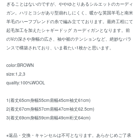
ぎることはないのですが、ややゆとりあるシルエットのカーディ
ガン。ハリとコシがあり型崩れしにくく、暖かな英国羊毛と南米
羊毛のハーフブレンドの糸で編み立てております。最終工程にて
起毛加工を加えたシャギードッグ カーディガンとなります。前
のVの深さや身幅の広さ、袖や裾のテンションなど、絶妙なバラ
ンスで構築されており、いま着たい1枚かと思います。
color:BROWN
size:1,2,3
quality:100%WOOL
1(着丈65cm身幅55cm肩幅45cm袖丈61cm)
2(着丈67cm身幅57cm肩幅47cm袖丈62.5cm)
3(着丈69cm身幅59cm肩幅49cm裄丈64cm)
※返品・交換・キャンセルは不可となります。あらかじめご了承