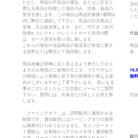
ただし、商品が不良品の場合、またはご注文と
当
異なる商品が到着した場合のみ、交換・返品の
た
受付を致します。この場合は商品到着後1週間以
く
内に弊社に連絡して下さい。良品の注文商品と
交換、又は返金致します。また、代引き（佐川
急便e-コレクト）クレジットカード決済の際
代金
は、カード決済を取り消し致します。
これらの場合の当該商品の返送及び再送に要す
商
る送料などは弊社にて負担致します。
金
商品画像は実物に近く見えるよう努力しており
ますがお客様のご使用のモニタ、ブラウザなど
16
の環境により実物と若干色や質感等が異なる場
無
合がございますがご了承下さいませ。 気になる
事がございましたらご注文前にメールでご質問
下さい。質問には、出来るだけ詳しくお答え致
代
します。
￥
「クーリングオフ」は、訪問販売に適用される
制度です。通信販売にはクーリングオフの適用
￥
は義務付けられておりません。当インターネッ
ト通販は、お客様からアクセスを頂く通信販売
銀
の為、クーリングオフ制度は適用されません。