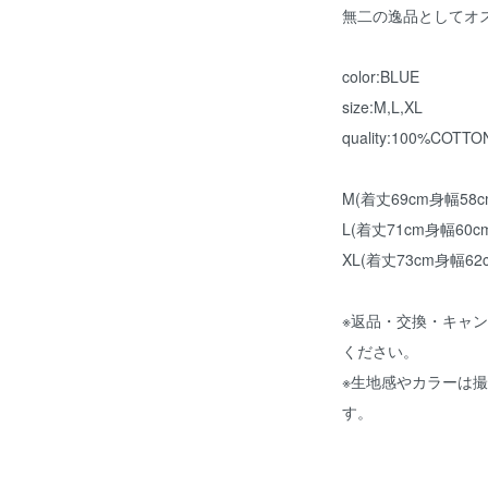
無二の逸品としてオ
color:BLUE
size:M,L,XL
quality:100%COTTO
M(着丈69cm身幅58
L(着丈71cm身幅60c
XL(着丈73cm身幅62
※返品・交換・キャ
ください。
※生地感やカラーは
す。