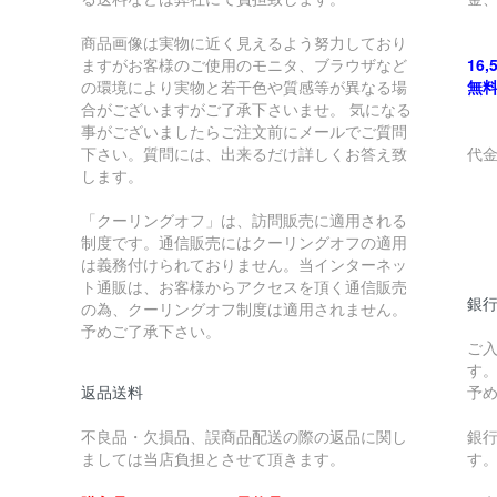
商品画像は実物に近く見えるよう努力しており
ますがお客様のご使用のモニタ、ブラウザなど
16
の環境により実物と若干色や質感等が異なる場
無
合がございますがご了承下さいませ。 気になる
事がございましたらご注文前にメールでご質問
下さい。質問には、出来るだけ詳しくお答え致
代
します。
￥
「クーリングオフ」は、訪問販売に適用される
制度です。通信販売にはクーリングオフの適用
￥
は義務付けられておりません。当インターネッ
ト通販は、お客様からアクセスを頂く通信販売
銀
の為、クーリングオフ制度は適用されません。
予めご了承下さい。
ご
す
返品送料
予
不良品・欠損品、誤商品配送の際の返品に関し
銀
ましては当店負担とさせて頂きます。
す