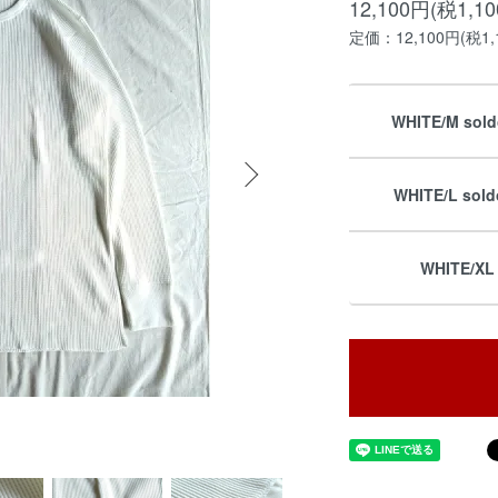
12,100円(税1,1
定価：12,100円(税1,
WHITE/M sold
WHITE/L sold
WHITE/XL