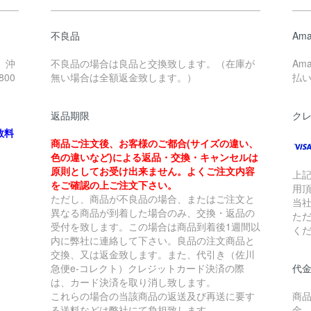
不良品
Ama
、沖
不良品の場合は良品と交換致します。（在庫が
Am
00
無い場合は全額返金致します。）
払
返品期限
ク
数料
商品ご注文後、お客様のご都合(サイズの違い、
色の違いなど)による返品・交換・キャンセルは
原則としてお受け出来ません。よくご注文内容
上
をご確認の上ご注文下さい。
用
ただし、商品が不良品の場合、またはご注文と
当
異なる商品が到着した場合のみ、交換・返品の
た
受付を致します。この場合は商品到着後1週間以
く
内に弊社に連絡して下さい。良品の注文商品と
交換、又は返金致します。また、代引き（佐川
急便e-コレクト）クレジットカード決済の際
代金
は、カード決済を取り消し致します。
これらの場合の当該商品の返送及び再送に要す
商
る送料などは弊社にて負担致します。
金