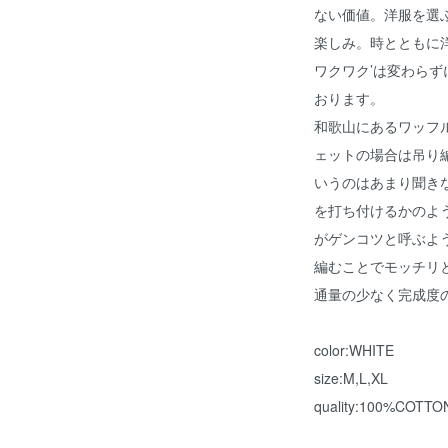
ない価値。洋服を選
楽しみ。時とともに
ワクワク’は変わらず
おります。
和歌山にあるワッフル
ェットの場合は吊り
いうのはあまり聞き
を打ち付けるかのよ
がゲンコツと呼ぶよ
編むことでモッチリ
通量の少なく完成度
color:WHITE
size:M,L,XL
quality:100%COTTO