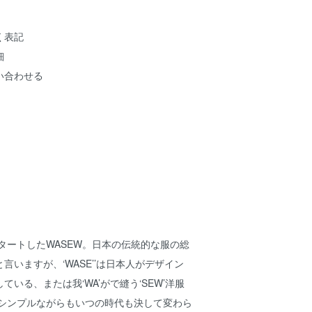
く表記
細
い合わせる
スタートしたWASEW。日本の伝統的な服の総
言いますが、‘WASE’’は日本人がデザイン
いる、または我‘WA’がで縫う‘SEW’洋服
 シンプルながらもいつの時代も決して変わら