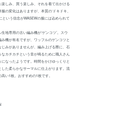
ぶ楽しみ、買う楽しみ、それを着て出かける
洋服の変化はありますが、本質の‘ドキドキ、
にという信念がWASEWの服には込められて
生地専用の古い編み機が‘ゲンコツ’。スウ
編み機が有名ですが、ワッフルのゲンコツと
なじみがありませんが、編み上げる際に、石
うなカチカチという音が鳴るために職人さん
うになったようです。時間をかけゆっくりと
とした柔らかなサーマルに仕上がります。流
の高い1枚。おすすめの1枚です。
N