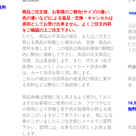
数料
商品ご注文後、お客様のご都合(サイズの違い、
色の違いなど)による返品・交換・キャンセルは
原則としてお受け出来ません。よくご注文内容
上
をご確認の上ご注文下さい。
用
ただし、商品が不良品の場合、またはご注文と
当
異なる商品が到着した場合のみ、交換・返品の
た
受付を致します。この場合は商品到着後1週間以
く
内に弊社に連絡して下さい。良品の注文商品と
交換、又は返金致します。また、代引き（佐川
急便e-コレクト）クレジットカード決済の際
代金
は、カード決済を取り消し致します。
これらの場合の当該商品の返送及び再送に要す
商
る送料などは弊社にて負担致します。
金
商品画像は実物に近く見えるよう努力しており
ますがお客様のご使用のモニタ、ブラウザなど
16
の環境により実物と若干色や質感等が異なる場
無
合がございますがご了承下さいませ。 気になる
事がございましたらご注文前にメールでご質問
下さい。質問には、出来るだけ詳しくお答え致
代
します。