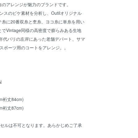
自のアレンジが魅力のブランドです。
ランスのピケ素材を分析し、Outilオリジナル
テ糸に20番双糸と杢糸、ヨコ糸に単糸を用い
でVintage同様の高密度で膨らみある生地
0年代パリの左岸にあった老舗デパート、サマ
geのスポーツ用のコートをアレンジ。。
N
cm裄丈84cm)
cm裄丈87cm)
ンセルは不可となります。あらかじめご了承