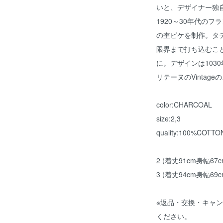
いと、デザイナー独
1920～30年代のフ
の杢ピケを制作。タ
限界まで打ち込むこと
に。デザインは103
リテーヌのVinta
color:CHARCOAL
size:2,3
quality:100%COTTO
2 (着丈91cm身幅67
3 (着丈94cm身幅69
※返品・交換・キャ
ください。