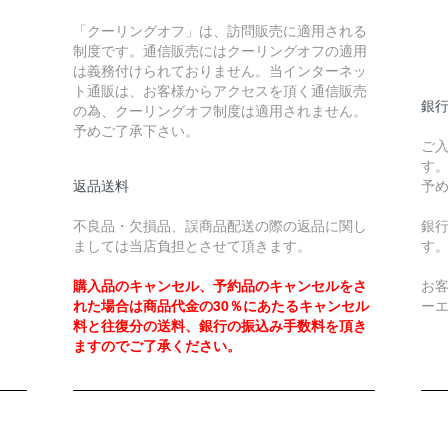
￥
「クーリングオフ」は、訪問販売に適用される
制度です。通信販売にはクーリングオフの適用
￥
は義務付けられておりません。当インターネッ
ト通販は、お客様からアクセスを頂く通信販売
銀
の為、クーリングオフ制度は適用されません。
予めご了承下さい。
ご
す
返品送料
予
不良品・欠損品、誤商品配送の際の返品に関し
銀
ましては当店負担とさせて頂きます。
す
購入品のキャンセル、予約品のキャンセルをさ
お
れた場合は商品代金の30％にあたるキャンセル
ー
料と往復分の送料、銀行の振込み手数料を頂き
ますのでご了承ください。