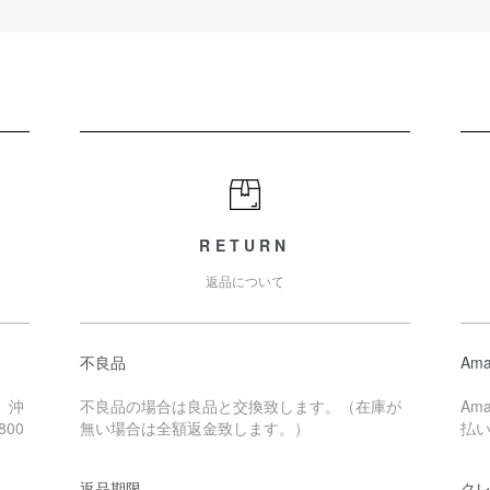
RETURN
返品について
不良品
Ama
、沖
不良品の場合は良品と交換致します。（在庫が
Am
00
無い場合は全額返金致します。）
払
返品期限
ク