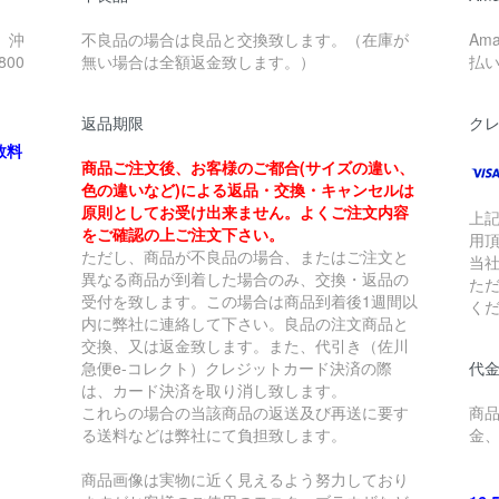
、沖
不良品の場合は良品と交換致します。（在庫が
Am
00
無い場合は全額返金致します。）
払
返品期限
ク
数料
商品ご注文後、お客様のご都合(サイズの違い、
色の違いなど)による返品・交換・キャンセルは
原則としてお受け出来ません。よくご注文内容
上
をご確認の上ご注文下さい。
用
ただし、商品が不良品の場合、またはご注文と
当
異なる商品が到着した場合のみ、交換・返品の
た
受付を致します。この場合は商品到着後1週間以
く
内に弊社に連絡して下さい。良品の注文商品と
交換、又は返金致します。また、代引き（佐川
急便e-コレクト）クレジットカード決済の際
代金
は、カード決済を取り消し致します。
これらの場合の当該商品の返送及び再送に要す
商
る送料などは弊社にて負担致します。
金
商品画像は実物に近く見えるよう努力しており