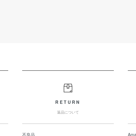
RETURN
返品について
不良品
Ama