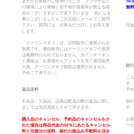
ますがお客様のご使用のモニタ、ブラウザなど
16
の環境により実物と若干色や質感等が異なる場
無
合がございますがご了承下さいませ。 気になる
事がございましたらご注文前にメールでご質問
下さい。質問には、出来るだけ詳しくお答え致
代
します。
￥
「クーリングオフ」は、訪問販売に適用される
制度です。通信販売にはクーリングオフの適用
￥
は義務付けられておりません。当インターネッ
ト通販は、お客様からアクセスを頂く通信販売
銀
の為、クーリングオフ制度は適用されません。
予めご了承下さい。
ご
す
返品送料
予
不良品・欠損品、誤商品配送の際の返品に関し
銀
ましては当店負担とさせて頂きます。
す
購入品のキャンセル、予約品のキャンセルをさ
お
れた場合は商品代金の30％にあたるキャンセル
ー
料と往復分の送料、銀行の振込み手数料を頂き