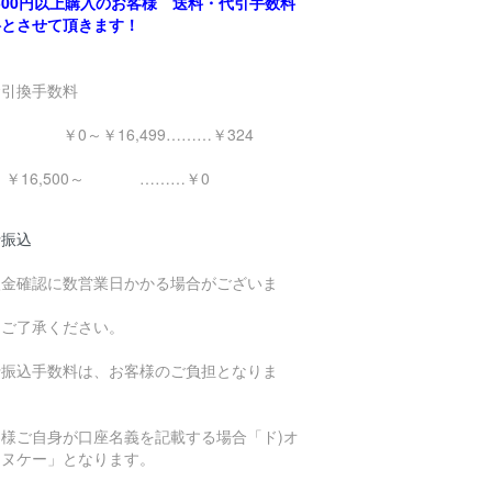
,500円以上購入のお客様 送料・代引手数料
料とさせて頂きます！
金引換手数料
0～￥16,499………￥324
16,500～ ………￥0
行振込
入金確認に数営業日かかる場合がございま
。
めご了承ください。
行振込手数料は、お客様のご負担となりま
。
客様ご自身が口座名義を記載する場合「ド)オ
エヌケー」となります。