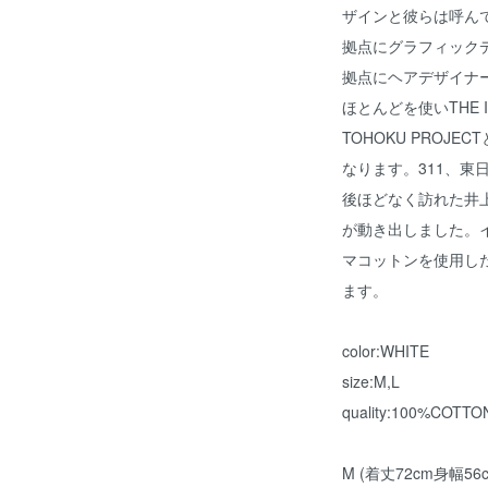
ザインと彼らは呼ん
拠点にグラフィック
拠点にヘアデザイナ
ほとんどを使いTHE 
TOHOKU PROJ
なります。311、東
後ほどなく訪れた井
が動き出しました。
マコットンを使用した
ます。
color:WHITE
size:M,L
quality:100%COTTO
M (着丈72cm身幅56