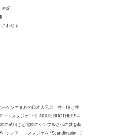
く表記
細
い合わせる
ハーゲン生まれの日本人兄弟、井上聡と井上
ートスタジオTHE INOUE BROTHERSを
日本の繊細さと北欧のシンプルさへの愛を基
／アートスタジオを “Scandinasian”デ