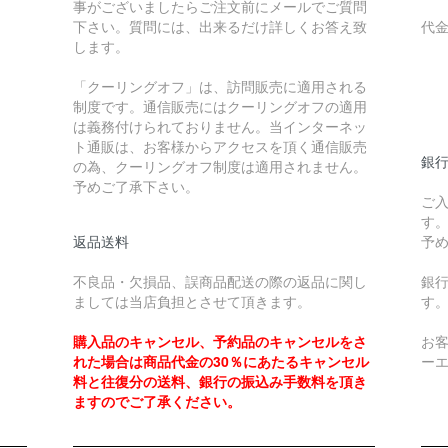
事がございましたらご注文前にメールでご質問
下さい。質問には、出来るだけ詳しくお答え致
代
します。
￥
「クーリングオフ」は、訪問販売に適用される
制度です。通信販売にはクーリングオフの適用
￥
は義務付けられておりません。当インターネッ
ト通販は、お客様からアクセスを頂く通信販売
銀
の為、クーリングオフ制度は適用されません。
予めご了承下さい。
ご
す
返品送料
予
不良品・欠損品、誤商品配送の際の返品に関し
銀
ましては当店負担とさせて頂きます。
す
購入品のキャンセル、予約品のキャンセルをさ
お
れた場合は商品代金の30％にあたるキャンセル
ー
料と往復分の送料、銀行の振込み手数料を頂き
ますのでご了承ください。