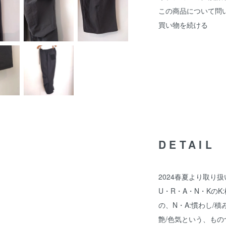
この商品について問
買い物を続ける
DETAIL
2024春夏より取り扱
U・R・A・N・KのK
の、N・A:慣わし/積
艶/色気という、も