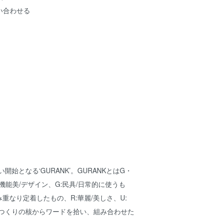
い合わせる
い開始となる‘GURANK’。GURANKとはG・
:機能美/デザイン、G:民具/日常的に使うも
み重なり定着したもの、R:華麗/美しさ、U:
のつくりの核からワードを拾い、組み合わせた