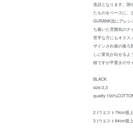
造語となります。国
たものをベースに、
GURANK流にアレ
ち着いた雰囲気のナ
苦手な方にもオスス
ザインされ裾の後ろ
しに変化が出せるよ
様ですが平置きのサ
BLACK
size:2,3
quality:100%COTTO
2 (ウエスト79cm股上
3 (ウエスト84cm股上