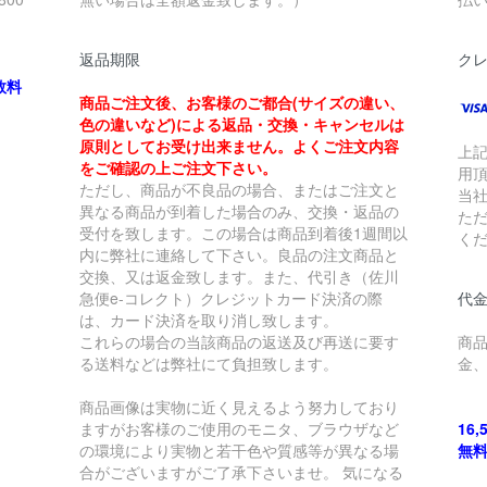
返品期限
ク
数料
商品ご注文後、お客様のご都合(サイズの違い、
色の違いなど)による返品・交換・キャンセルは
原則としてお受け出来ません。よくご注文内容
上
をご確認の上ご注文下さい。
用
ただし、商品が不良品の場合、またはご注文と
当
異なる商品が到着した場合のみ、交換・返品の
た
受付を致します。この場合は商品到着後1週間以
く
内に弊社に連絡して下さい。良品の注文商品と
交換、又は返金致します。また、代引き（佐川
急便e-コレクト）クレジットカード決済の際
代金
は、カード決済を取り消し致します。
これらの場合の当該商品の返送及び再送に要す
商
る送料などは弊社にて負担致します。
金
商品画像は実物に近く見えるよう努力しており
ますがお客様のご使用のモニタ、ブラウザなど
16
の環境により実物と若干色や質感等が異なる場
無
合がございますがご了承下さいませ。 気になる