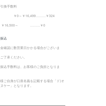
金引換手数料
0～￥16,499………￥324
16,500～ ………￥0
行振込
入金確認に数営業日かかる場合がございま
。
めご了承ください。
行振込手数料は、お客様のご負担となりま
。
客様ご自身が口座名義を記載する場合「ド)オ
エヌケー」となります。