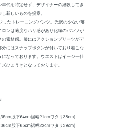
や年代を特定せず、デザイナーの経験してき
少し新しいものを提案。
ンジしたトレーニングパンツ。光沢の少ない落
イロンは適度なハリ感があり化繊のパンツが
メの素材感。膝にはアクションプリーツがデ
部分にはスナップボタンが付いており着こな
うになっております。ウエストはイージー仕
イズひょうきとなっております。
N
35cm股下64cm裾幅21cmワタリ38cm)
36cm股下65cm裾幅22cmワタリ39cm)