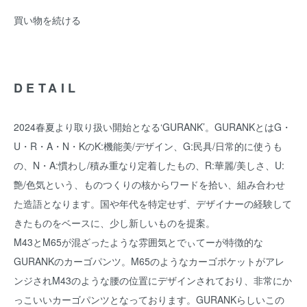
買い物を続ける
DETAIL
2024春夏より取り扱い開始となる‘GURANK’。GURANKとはG・
U・R・A・N・KのK:機能美/デザイン、G:民具/日常的に使うも
の、N・A:慣わし/積み重なり定着したもの、R:華麗/美しさ、U:
艶/色気という、ものつくりの核からワードを拾い、組み合わせ
た造語となります。国や年代を特定せず、デザイナーの経験して
きたものをベースに、少し新しいものを提案。
M43とM65が混ざったような雰囲気とでぃてーが特徴的な
GURANKのカーゴパンツ。M65のようなカーゴポケットがアレ
ンジされM43のような腰の位置にデザインされており、非常にか
っこいいカーゴパンツとなっております。GURANKらしいこの