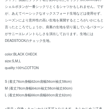
シェルボタンが一番シックリとくるシャツかもしれません。です
が、あえてベーシックなオックスフォード生地などは使用せず、
シーズンにより意外性の高い生地を展開するところがいかにもと
言ったところでしょうか。肩裏の生地を切り返しているパターン
がサニーエレメントらしさを演出しております。生地には
DEADSTOCKのチェック生地。
color:BLACK CHECK
size:S,M,L
quality:100%COTTON
S (着丈76cm身幅62cm肩幅56cm袖丈58cm)
M (着丈78cm身幅64cm袖丈58cm袖丈60cm)
L (着丈80cm身幅66cm肩幅60cm肩丈62cm)
※返品・交換・キャンセルは不可となります。あらかじめご了承