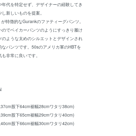
や年代を特定せず、デザイナーの経験してき
少し新しいものを提案。
トが特徴的なGurankのファティーグパンツ。
いのでベイカーパンツのようにすっきり履け
ツのような太めのシルエットとデザインされ
なパンツです。50sのアメリカ軍のHBTを
気も非常に良いです。
N
37cm股下64cm裾幅28cmワタリ38cm)
39cm股下65cm裾幅29cmワタリ40cm)
40cm股下66cm裾幅30cmワタリ42cm)