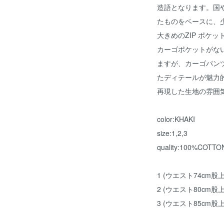
造語となります。国
たものをベースに、
大きめのZIP ポケッ
カーゴポケットがな
ますが、カーゴパン
たディテールが魅力的
再現した生地の雰囲
color:KHAKI
size:1,2,3
quality:100%COTTO
1 (ウエスト74cm股上
2 (ウエスト80cm股上
3 (ウエスト85cm股上