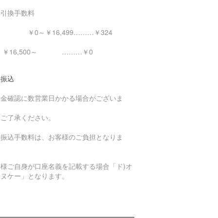
金引換手数料
0～￥16,499………￥324
16,500～ ………￥0
行振込
入金確認に数営業日かかる場合がございま
。
めご了承ください。
行振込手数料は、お客様のご負担となりま
。
客様ご自身が口座名義を記載する場合「ド)オ
エヌケー」となります。