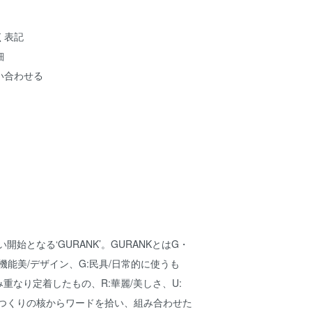
く表記
細
い合わせる
い開始となる‘GURANK’。GURANKとはG・
:機能美/デザイン、G:民具/日常的に使うも
み重なり定着したもの、R:華麗/美しさ、U:
のつくりの核からワードを拾い、組み合わせた