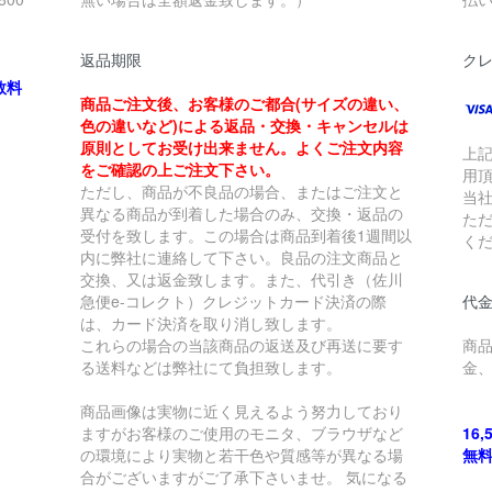
返品期限
ク
数料
商品ご注文後、お客様のご都合(サイズの違い、
色の違いなど)による返品・交換・キャンセルは
原則としてお受け出来ません。よくご注文内容
上
をご確認の上ご注文下さい。
用
ただし、商品が不良品の場合、またはご注文と
当
異なる商品が到着した場合のみ、交換・返品の
た
受付を致します。この場合は商品到着後1週間以
く
内に弊社に連絡して下さい。良品の注文商品と
交換、又は返金致します。また、代引き（佐川
急便e-コレクト）クレジットカード決済の際
代金
は、カード決済を取り消し致します。
これらの場合の当該商品の返送及び再送に要す
商
る送料などは弊社にて負担致します。
金
商品画像は実物に近く見えるよう努力しており
ますがお客様のご使用のモニタ、ブラウザなど
16
の環境により実物と若干色や質感等が異なる場
無
合がございますがご了承下さいませ。 気になる