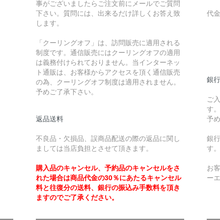
事がございましたらご注文前にメールでご質問
下さい。質問には、出来るだけ詳しくお答え致
代
します。
￥
「クーリングオフ」は、訪問販売に適用される
制度です。通信販売にはクーリングオフの適用
￥
は義務付けられておりません。当インターネッ
ト通販は、お客様からアクセスを頂く通信販売
銀
の為、クーリングオフ制度は適用されません。
予めご了承下さい。
ご
す
返品送料
予
不良品・欠損品、誤商品配送の際の返品に関し
銀
ましては当店負担とさせて頂きます。
す
購入品のキャンセル、予約品のキャンセルをさ
お
れた場合は商品代金の30％にあたるキャンセル
ー
料と往復分の送料、銀行の振込み手数料を頂き
ますのでご了承ください。