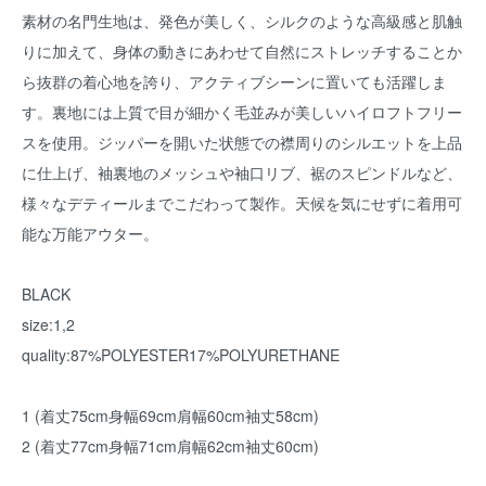
素材の名門生地は、発色が美しく、シルクのような高級感と肌触
りに加えて、身体の動きにあわせて自然にストレッチすることか
ら抜群の着心地を誇り、アクティブシーンに置いても活躍しま
す。裏地には上質で目が細かく毛並みが美しいハイロフトフリー
スを使用。ジッパーを開いた状態での襟周りのシルエットを上品
に仕上げ、袖裏地のメッシュや袖口リブ、裾のスピンドルなど、
様々なデティールまでこだわって製作。天候を気にせずに着用可
能な万能アウター。
BLACK
size:1,2
quality:87%POLYESTER17%POLYURETHANE
1 (着丈75cm身幅69cm肩幅60cm袖丈58cm)
2 (着丈77cm身幅71cm肩幅62cm袖丈60cm)