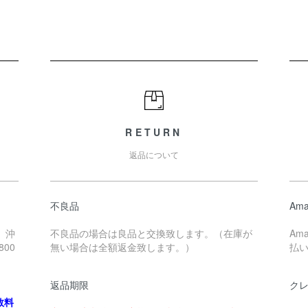
RETURN
返品について
不良品
Ama
、沖
不良品の場合は良品と交換致します。（在庫が
Am
00
無い場合は全額返金致します。）
払
返品期限
ク
数料