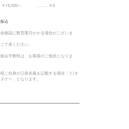
16,500～ ………￥0
行振込
入金確認に数営業日かかる場合がございま
。
めご了承ください。
行振込手数料は、お客様のご負担となりま
。
客様ご自身が口座名義を記載する場合「ド)オ
エヌケー」となります。