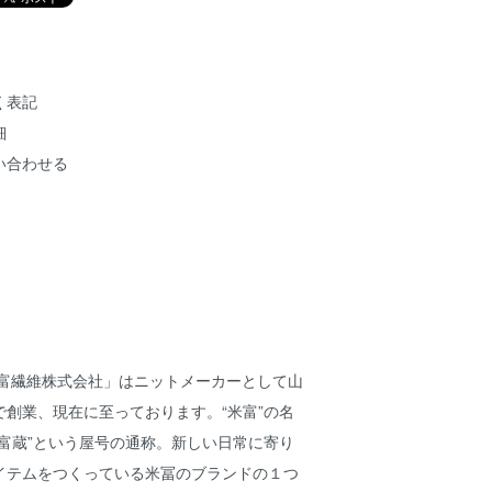
く表記
細
い合わせる
米富繊維株式会社」はニットメーカーとして山
創業、現在に至っております。“米富”の名
富蔵”という屋号の通称。新しい日常に寄り
イテムをつくっている米冨のブランドの１つ