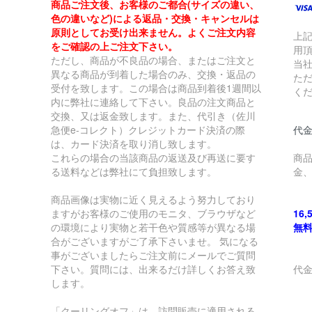
商品ご注文後、お客様のご都合(サイズの違い、
色の違いなど)による返品・交換・キャンセルは
原則としてお受け出来ません。よくご注文内容
上
をご確認の上ご注文下さい。
用
ただし、商品が不良品の場合、またはご注文と
当
異なる商品が到着した場合のみ、交換・返品の
た
受付を致します。この場合は商品到着後1週間以
く
内に弊社に連絡して下さい。良品の注文商品と
交換、又は返金致します。また、代引き（佐川
急便e-コレクト）クレジットカード決済の際
代金
は、カード決済を取り消し致します。
これらの場合の当該商品の返送及び再送に要す
商
る送料などは弊社にて負担致します。
金
商品画像は実物に近く見えるよう努力しており
ますがお客様のご使用のモニタ、ブラウザなど
16
の環境により実物と若干色や質感等が異なる場
無
合がございますがご了承下さいませ。 気になる
事がございましたらご注文前にメールでご質問
下さい。質問には、出来るだけ詳しくお答え致
代
します。
￥
「クーリングオフ」は、訪問販売に適用される