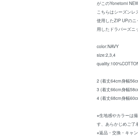
がこのYonetomi N
こちらはシーズンレス
使用したZIP UP
用したドラバーズニ
color:NAVY
size:2,3,4
quality:100%COTTO
2 (着丈64cm身幅56
3 (着丈66cm身幅58
4 (着丈68cm身幅60
※生地感やカラーは
す、あらかじめご了
※返品・交換・キャ