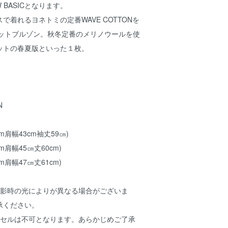
EW BASICとなります。
で着れるヨネトミの定番WAVE COTTONを
のニットブルゾン。秋冬定番のメリノウールを使
ットの春夏版といった１枚。
N
cm肩幅43cm袖丈59㎝)
cm肩幅45㎝丈60cm)
cm肩幅47㎝丈61cm)
撮影時の光によりが異なる場合がございま
承ください。
ンセルは不可となります。あらかじめご了承