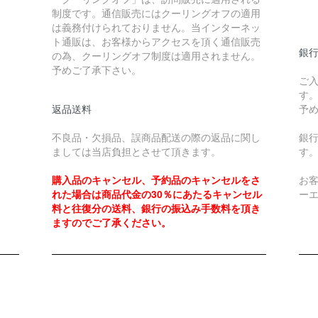
制度です。通信販売にはクーリングオフの適用
￥
は義務付けられておりません。当インターネッ
ト通販は、お客様からアクセスを頂く通信販売
銀
の為、クーリングオフ制度は適用されません。
予めご了承下さい。
ご
す
返品送料
予
不良品・欠損品、誤商品配送の際の返品に関し
銀
ましては当店負担とさせて頂きます。
す
購入品のキャンセル、予約品のキャンセルをさ
お
れた場合は商品代金の30％にあたるキャンセル
ー
料と往復分の送料、銀行の振込み手数料を頂き
ますのでご了承ください。