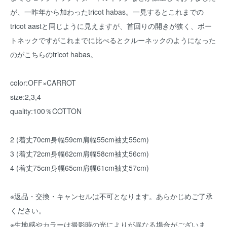
が、一昨年から加わったtricot habas。一見するとこれまでの
tricot aastと同じように見えますが、首回りの開きが狭く、ボー
トネックですがこれまでに比べるとクルーネックのようになった
のがこちらのtricot habas。
color:OFF×CARROT
size:2,3,4
quality:100％COTTON
2 (着丈70cm身幅59cm肩幅55cm袖丈55cm)
3 (着丈72cm身幅62cm肩幅58cm袖丈56cm)
4 (着丈75cm身幅65cm肩幅61cm袖丈57cm)
※返品・交換・キャンセルは不可となります。あらかじめご了承
ください。
※生地感やカラーは撮影時の光によりが異なる場合がございま