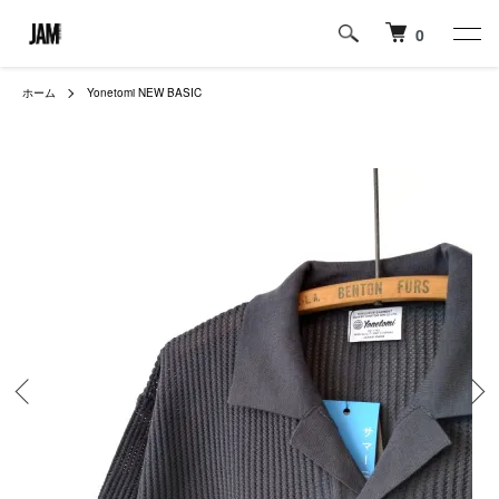
0
ホーム
Yonetomi NEW BASIC