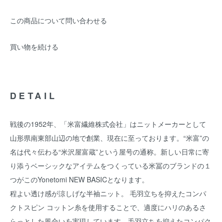
この商品について問い合わせる
買い物を続ける
DETAIL
戦後の1952年、「米富繊維株式会社」はニットメーカーとして
山形県南東部山辺の地で創業、現在に至っております。“米富”の
名は代々伝わる“米沢屋富蔵”という屋号の通称。新しい日常に寄
り添うベーシックなアイテムをつくっている米冨のブランドの１
つがこのYonetomi NEW BASICとなります。
程よい透け感が涼しげな半袖ニット。 毛羽立ちを抑えたコンパ
クトスピン コットン糸を使用することで、適度にハリのあるさ
らっとした風合いを実現しています。毛羽立ちを抑えたコンパク