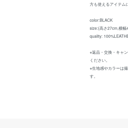
方も使えるアイテム
color:BLACK
size:(高さ27cm,横幅
quality: 100%LEATH
※返品・交換・キャ
ください。
※生地感やカラーは
す。