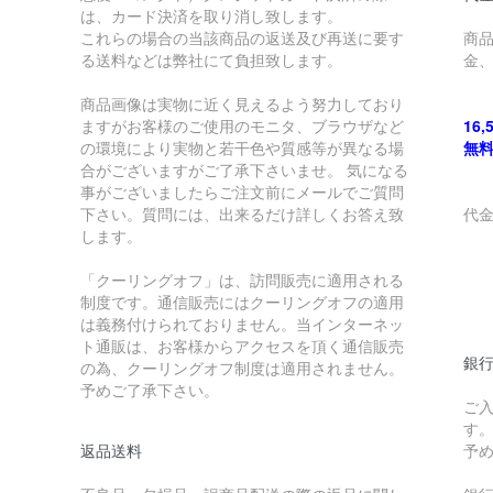
は、カード決済を取り消し致します。
これらの場合の当該商品の返送及び再送に要す
商
る送料などは弊社にて負担致します。
金
商品画像は実物に近く見えるよう努力しており
ますがお客様のご使用のモニタ、ブラウザなど
16
の環境により実物と若干色や質感等が異なる場
無
合がございますがご了承下さいませ。 気になる
事がございましたらご注文前にメールでご質問
下さい。質問には、出来るだけ詳しくお答え致
代
します。
￥
「クーリングオフ」は、訪問販売に適用される
制度です。通信販売にはクーリングオフの適用
￥
は義務付けられておりません。当インターネッ
ト通販は、お客様からアクセスを頂く通信販売
銀
の為、クーリングオフ制度は適用されません。
予めご了承下さい。
ご
す
返品送料
予