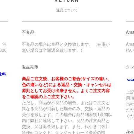
RETURN
返品について
不良品
Ama
、沖
不良品の場合は良品と交換致します。（在庫が
Am
00
無い場合は全額返金致します。）
払
返品期限
ク
数料
商品ご注文後、お客様のご都合(サイズの違い、
色の違いなど)による返品・交換・キャンセルは
原則としてお受け出来ません。よくご注文内容
上
をご確認の上ご注文下さい。
用
ただし、商品が不良品の場合、またはご注文と
当
異なる商品が到着した場合のみ、交換・返品の
た
受付を致します。この場合は商品到着後1週間以
く
内に弊社に連絡して下さい。良品の注文商品と
交換、又は返金致します。また、代引き（佐川
急便e-コレクト）クレジットカード決済の際
代金