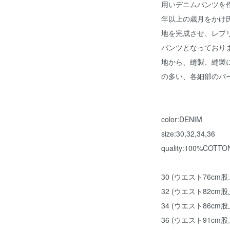
用いデニムパンツを
年以上の歳月をかけ
地を完成させ、レプ
パンツとなっており
地から、縫製、縫製
の多い、各細部のパ
color:DENIM
size:30,32,34,36
quality:100%COTTO
30 (ウエスト76cm股
32 (ウエスト82cm股
34 (ウエスト86cm股
36 (ウエスト91cm股