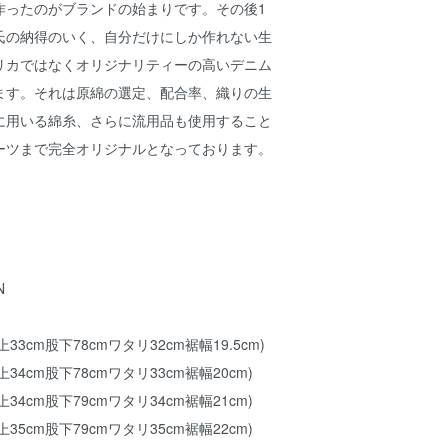
作ったのがブランドの始まりです。その後1
氏の納得のいく、自分だけにしか作れない生
リカではなくオリジナリティーの高いデニム
ます。それは原綿の選定、配合率、織りの生
に用いる綿糸、さらに流用品も使用すること
ーツまで完全オリジナルとなっております。
N
上33cm股下78cmワタリ32cm裾幅19.5cm)
上34cm股下78cmワタリ33cm裾幅20cm)
上34cm股下79cmワタリ34cm裾幅21cm)
上35cm股下79cmワタリ35cm裾幅22cm)