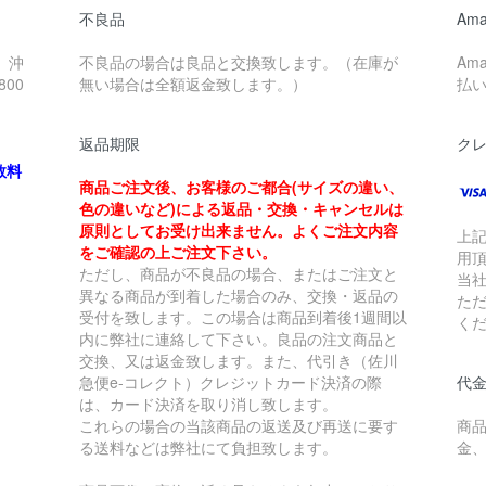
不良品
Ama
、沖
不良品の場合は良品と交換致します。（在庫が
Am
00
無い場合は全額返金致します。）
払
返品期限
ク
数料
商品ご注文後、お客様のご都合(サイズの違い、
色の違いなど)による返品・交換・キャンセルは
原則としてお受け出来ません。よくご注文内容
上
をご確認の上ご注文下さい。
用
ただし、商品が不良品の場合、またはご注文と
当
異なる商品が到着した場合のみ、交換・返品の
た
受付を致します。この場合は商品到着後1週間以
く
内に弊社に連絡して下さい。良品の注文商品と
交換、又は返金致します。また、代引き（佐川
急便e-コレクト）クレジットカード決済の際
代金
は、カード決済を取り消し致します。
これらの場合の当該商品の返送及び再送に要す
商
る送料などは弊社にて負担致します。
金