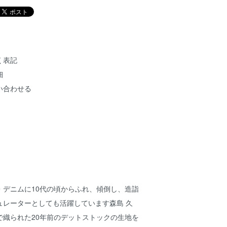
く表記
細
い合わせる
・デニムに10代の頃からふれ、傾倒し、造詣
ュレーターとしても活躍しています森島 久
で織られた20年前のデットストックの生地を