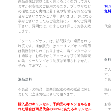
商品画像は実物に近く見えるよう努力しており
ますがお客様のご使用のモニタ、ブラウザなど
16
の環境により実物と若干色や質感等が異なる場
無
合がございますがご了承下さいませ。 気になる
事がございましたらご注文前にメールでご質問
下さい。質問には、出来るだけ詳しくお答え致
代
します。
￥
「クーリングオフ」は、訪問販売に適用される
制度です。通信販売にはクーリングオフの適用
￥
は義務付けられておりません。当インターネッ
ト通販は、お客様からアクセスを頂く通信販売
銀
の為、クーリングオフ制度は適用されません。
予めご了承下さい。
ご
す
返品送料
予
不良品・欠損品、誤商品配送の際の返品に関し
銀
ましては当店負担とさせて頂きます。
す
購入品のキャンセル、予約品のキャンセルをさ
お
れた場合は商品代金の30％にあたるキャンセル
ー