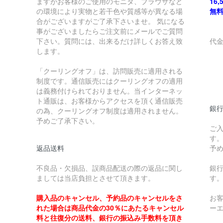
ますがお客様のご使用のモニタ、ブラウザなど
16
の環境により実物と若干色や質感等が異なる場
無
合がございますがご了承下さいませ。 気になる
事がございましたらご注文前にメールでご質問
下さい。質問には、出来るだけ詳しくお答え致
代
します。
￥
「クーリングオフ」は、訪問販売に適用される
制度です。通信販売にはクーリングオフの適用
￥
は義務付けられておりません。当インターネッ
ト通販は、お客様からアクセスを頂く通信販売
銀
の為、クーリングオフ制度は適用されません。
予めご了承下さい。
ご
す
返品送料
予
不良品・欠損品、誤商品配送の際の返品に関し
銀
ましては当店負担とさせて頂きます。
す
購入品のキャンセル、予約品のキャンセルをさ
お
れた場合は商品代金の30％にあたるキャンセル
ー
料と往復分の送料、銀行の振込み手数料を頂き