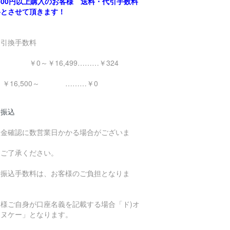
,500円以上購入のお客様 送料・代引手数料
料とさせて頂きます！
金引換手数料
0～￥16,499………￥324
16,500～ ………￥0
行振込
入金確認に数営業日かかる場合がございま
。
めご了承ください。
行振込手数料は、お客様のご負担となりま
。
客様ご自身が口座名義を記載する場合「ド)オ
エヌケー」となります。