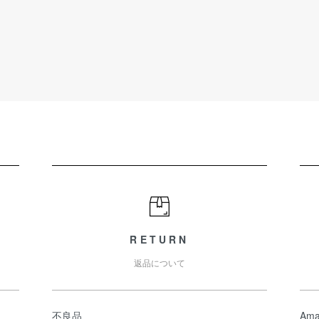
RETURN
返品について
不良品
Ama