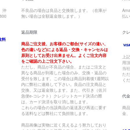
、沖
不良品の場合は良品と交換致します。（在庫が
Am
00
無い場合は全額返金致します。）
払
返品期限
ク
数料
商品ご注文後、お客様のご都合(サイズの違い、
色の違いなど)による返品・交換・キャンセルは
原則としてお受け出来ません。よくご注文内容
上
をご確認の上ご注文下さい。
用
ただし、商品が不良品の場合、またはご注文と
当
異なる商品が到着した場合のみ、交換・返品の
た
受付を致します。この場合は商品到着後1週間以
く
内に弊社に連絡して下さい。良品の注文商品と
交換、又は返金致します。また、代引き（佐川
急便e-コレクト）クレジットカード決済の際
代金
は、カード決済を取り消し致します。
これらの場合の当該商品の返送及び再送に要す
商
る送料などは弊社にて負担致します。
金
商品画像は実物に近く見えるよう努力しており