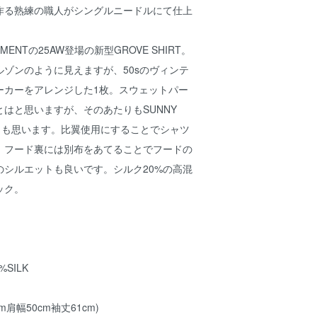
作る熟練の職人がシングルニードルにて仕上
EMENTの25AW登場の新型GROVE SHIRT。
ゾンのように見えますが、50sのヴィンテ
ーカーをアレンジした1枚。スウェットパー
はと思いますが、そのあたりもSUNNY
かとも思います。比翼使用にすることでシャツ
、フード裏には別布をあてることでフードの
のシルエットも良いです。シルク20%の高混
ック。
0%SILK
cm肩幅50cm袖丈61cm)