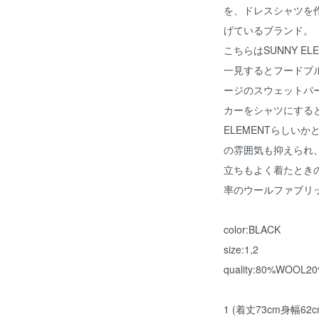
を、ドレスシャツを
げているブランド。
こちらはSUNNY EL
一見するとフードブル
ージのスウェットパ
カーをシャツにすると
ELEMENTらしい
の雰囲気も抑えられ
立ちもよく着たとき
率のウールファブリ
color:BLACK
size:1,2
quality:80%WOOL2
1 (着丈73cm身幅62