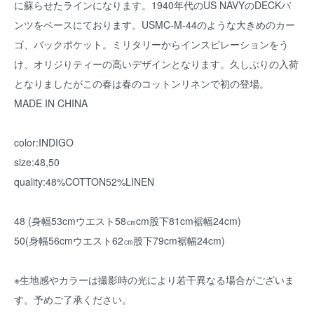
に蘇らせたラインになります。1940年代のUS NAVYのDECKパ
ンツをベースにております。USMC-M-44のような大きめのカー
ゴ、バックポケット。ミリタリーからインスピレーションをう
け、オリジりティーの高いデザインとなります。久しぶりの入荷
となりましたがこの春は春のコットンリネンで初の登場。
MADE IN CHINA
color:INDIGO
size:48,50
quality:48%COTTON52%LINEN
48 (身幅53cmウエスト58㎝cm股下81cm裾幅24cm)
50(身幅56cmウエスト62㎝股下79cm裾幅24cm)
※生地感やカラーは撮影時の光により若干異なる場合がございま
す。予めご了承ください。