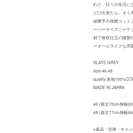
れど、日々の生活に
どけ出来たら。そう
細番手の強燃コット
ーバーサイズジャケ
材で無双仕立の縫製
ーオールライクな雰
SLATE GREY
size:46,48
quality:表地100%CO
MADE IN JAPAN
46 (着丈75cm身幅6
48 (着丈77cm身幅6
※返品・交換・キャ