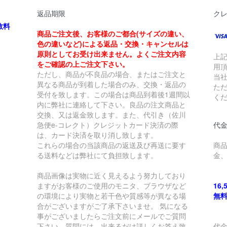
返品期限
ク
数料
商品ご注文後、お客様のご都合(サイズの違い、
色の違いなど)による返品・交換・キャンセルは
原則としてお受け出来ません。よくご注文内容
上
をご確認の上ご注文下さい。
用
ただし、商品が不良品の場合、またはご注文と
当
異なる商品が到着した場合のみ、交換・返品の
た
受付を致します。この場合は商品到着後1週間以
く
内に弊社に連絡して下さい。良品の注文商品と
交換、又は返金致します。また、代引き（佐川
急便e-コレクト）クレジットカード決済の際
代金
は、カード決済を取り消し致します。
これらの場合の当該商品の返送及び再送に要す
商
る送料などは弊社にて負担致します。
金
商品画像は実物に近く見えるよう努力しており
ますがお客様のご使用のモニタ、ブラウザなど
16
の環境により実物と若干色や質感等が異なる場
無
合がございますがご了承下さいませ。 気になる
事がございましたらご注文前にメールでご質問
下さい。質問には、出来るだけ詳しくお答え致
代