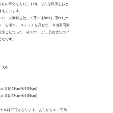
少しの変化をもたらす物。そんな洋服をおと
考えています。
ンローン素材を使って薄く通気性に優れたオ
ットを製作。 ステッチを見せず、表地裏同素
仕様こだわった一枚です。 少し長め丈でカバ
囲気です。
TTON
2cm肩幅51cm袖丈58cm)
4cm肩幅53cm袖丈59cm)
ンセルは不可となります。あらかじめご了承