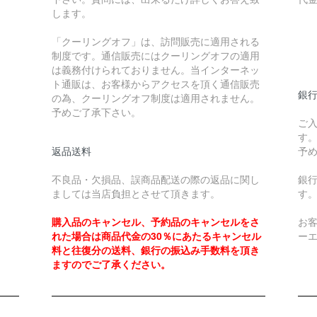
します。
￥
「クーリングオフ」は、訪問販売に適用される
制度です。通信販売にはクーリングオフの適用
￥
は義務付けられておりません。当インターネッ
ト通販は、お客様からアクセスを頂く通信販売
銀
の為、クーリングオフ制度は適用されません。
予めご了承下さい。
ご
す
返品送料
予
不良品・欠損品、誤商品配送の際の返品に関し
銀
ましては当店負担とさせて頂きます。
す
購入品のキャンセル、予約品のキャンセルをさ
お
れた場合は商品代金の30％にあたるキャンセル
ー
料と往復分の送料、銀行の振込み手数料を頂き
ますのでご了承ください。