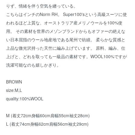
りず、情緒を伴う空気を纏っている。
こちらはインチのNorm RH。 Super100'sという高級スーツに使
われるほど上質な、オーストラリア産メリノウールを100%使
用。 その素材を世界のメゾンブランドからもオファーの絶えな
い日本屈指のウール地産地である尾州で紡績。 柔らかな質感と
上品な微光沢持った天竺に編み上げています。 原料、編み、仕
上げと、どれを取っても一級品の素材です。WOOL100%ですが
洗濯可能なのも嬉しかぎり。
BROWN
size:M,L
quality:100%WOOL
M (着丈72cm身幅60cm肩幅55cm袖丈28cm)
L (着丈74cm身幅62cm肩幅56cm袖丈29cm)