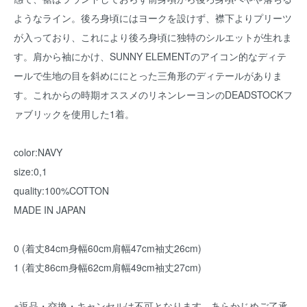
ようなライン。後ろ身頃にはヨークを設けず、襟下よりプリーツ
が入っており、これにより後ろ身頃に独特のシルエットが生れま
す。肩から袖にかけ、SUNNY ELEMENTのアイコン的なディテ
ールで生地の目を斜めににとった三角形のディテールがありま
す。これからの時期オススメのリネンレーヨンのDEADSTOCKフ
ァブリックを使用した1着。
color:NAVY
size:0,1
quality:100%COTTON
MADE IN JAPAN
0 (着丈84cm身幅60cm肩幅47cm袖丈26cm)
1 (着丈86cm身幅62cm肩幅49cm袖丈27cm)
※返品・交換・キャンセルは不可となります。あらかじめご了承