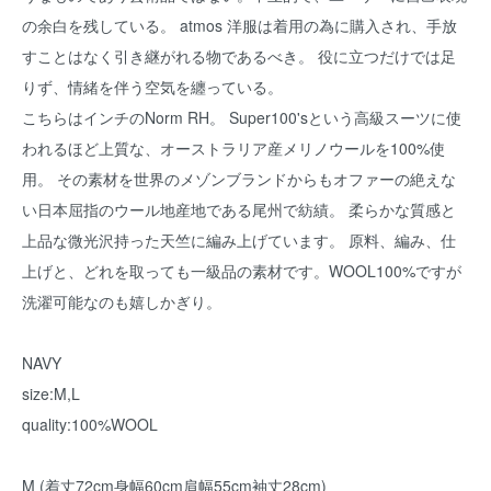
の余白を残している。 atmos 洋服は着用の為に購入され、手放
すことはなく引き継がれる物であるべき。 役に立つだけでは足
りず、情緒を伴う空気を纏っている。
こちらはインチのNorm RH。 Super100'sという高級スーツに使
われるほど上質な、オーストラリア産メリノウールを100%使
用。 その素材を世界のメゾンブランドからもオファーの絶えな
い日本屈指のウール地産地である尾州で紡績。 柔らかな質感と
上品な微光沢持った天竺に編み上げています。 原料、編み、仕
上げと、どれを取っても一級品の素材です。WOOL100%ですが
洗濯可能なのも嬉しかぎり。
NAVY
size:M,L
quality:100%WOOL
M (着丈72cm身幅60cm肩幅55cm袖丈28cm)