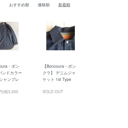
おすすめ順
価格順
新着順
oura・ボン
【Boncoura・ボン
バンドカラー
クラ】 デニムジャ
 シャンブレ
ケット 1st Type
円(税3,200
SOLD OUT