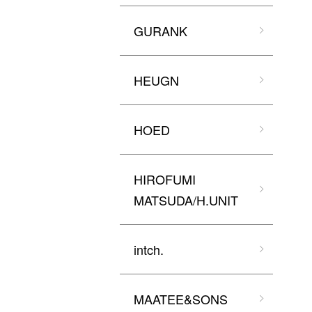
GURANK
HEUGN
HOED
HIROFUMI
MATSUDA/H.UNIT
intch.
MAATEE&SONS