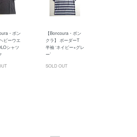
oura・ボン
【Boncoura・ボン
 ヘビーウエ
クラ】 ボーダーT
OLOシャツ
半袖 ‘ネイビー×グレ
ク
ー’
OUT
SOLD OUT