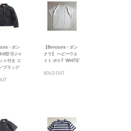
oura・ボン
【Boncoura・ボン
3rd型 Gジャ
クラ】 ヘビーウエ
ット付き コ
イト ポケT ‘WHITE’
‘ブラック’
SOLD OUT
OUT