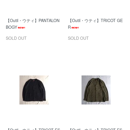
【Outil・ウティ】PANTALON
【Outil・ウティ】TRICOT GE
BOGY
R
SOLD OUT
SOLD OUT