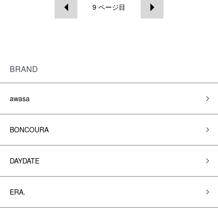
9
ページ目
BRAND
awasa
BONCOURA
DAYDATE
ERA.