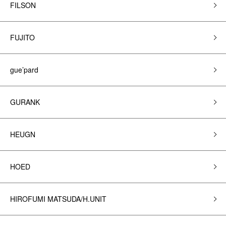
FILSON
FUJITO
gue’pard
GURANK
HEUGN
HOED
HIROFUMI MATSUDA/H.UNIT